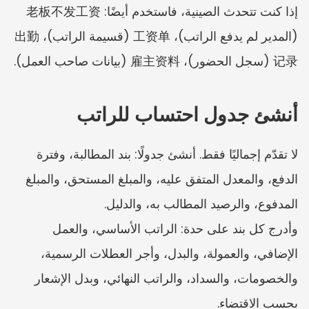
إذا كنت تتحدث الصينية، فاستخدم أيضًا: 老板不发工资 
(المدير لم يدفع الراتب)، 工资单 (قسيمة الراتب)، 出勤
记录 (سجل الحضور)، 雇主资料 (بيانات صاحب العمل).
أنشئ جدول احتساب للراتب
لا تقدّم إجماليًا فقط. أنشئ جدولًا: بند المطالبة، وفترة 
الدفع، والمعدل المتفق عليه، والمبلغ المستحق، والمبلغ 
المدفوع، والرصيد المطالب به، والدليل.
وأدرج كل بند على حدة: الراتب الأساسي، والعمل 
الإضافي، والعمولة، والبدل، وأجر العطلات الرسمية، 
والخصومات، والسداد، والراتب النهائي، وبدل الإشعار 
بحسب الاقتضاء.