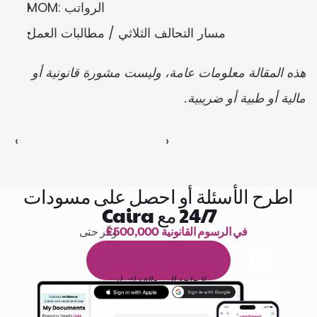
MOM: الرواتب
مسار التحالف الثلاثي / مطالبات العمل
هذه المقالة معلومات عامة، وليست مشورة قانونية أو 
مالية أو طبية أو ضريبية.
‹ 
 ›
اطرح الأسئلة أو احصل على مسودات
24/7 مع Caira
£500,000 في الرسوم القانونية
وفّر حتى 
1,000 ساعة من القراءة
ا
م
و
ي
4
1
ة
د
م
ل
ة
ي
ن
ا
ج
م
ة
ي
ب
ي
ر
ج
ت
ة
خ
س
ن
لا حاجة إلى بطاقة ائتمان