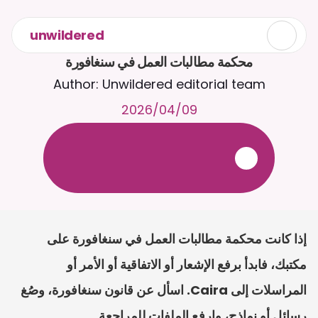
unwildered
محكمة مطالبات العمل في سنغافورة
Author: Unwildered editorial team
09‏/04‏/2026
ع
ف
ر
ا
.
7
/
4
2
a
r
i
a
C
ع
م
ث
د
ح
ت
د
و
د
ر
ى
ل
ع
ل
و
ص
ح
ل
ل
ت
ا
د
ن
ت
س
م
ل
ا
ا
ل
-
ة
ي
ن
ا
ج
م
ة
ب
ر
ج
ت
.
ة
ل
ص
ر
ث
ك
أ
ن
ا
م
ت
ئ
ا
ة
ق
ا
ط
ب
ل
ة
ج
ا
ح
إذا كانت محكمة مطالبات العمل في سنغافورة على 
مكتبك، فابدأ برفع الإشعار أو الاتفاقية أو الأمر أو 
المراسلات إلى Caira. اسأل عن قانون سنغافورة، وصُغ 
رسائل أو نماذج، وارفع الملفات للمراجعة.