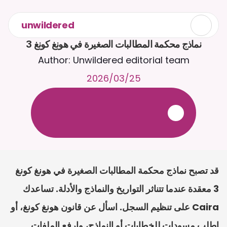
unwildered
نماذج محكمة المطالبات الصغيرة في هونغ كونغ 3
Author: Unwildered editorial team
25‏/03‏/2026
ع
ف
ر
ا
.
7
/
4
2
a
r
i
a
C
ع
م
ث
د
ح
ت
د
و
د
ر
ى
ل
ع
ل
و
ص
ح
ل
ل
ت
ا
د
ن
ت
س
م
ل
ا
ا
ل
-
ة
ي
ن
ا
ج
م
ة
ب
ر
ج
ت
.
ة
ل
ص
ر
ث
ك
أ
ن
ا
م
ت
ئ
ا
ة
ق
ا
ط
ب
ل
ة
ج
ا
ح
قد تصبح نماذج محكمة المطالبات الصغيرة في هونغ كونغ 
3 معقدة عندما تتناثر التواريخ والنماذج والأدلة. تساعدك 
Caira على تنظيم السجل. اسأل عن قانون هونغ كونغ، أو 
اطلب مسودات للخطابات أو النماذج، وارفع الملفات 