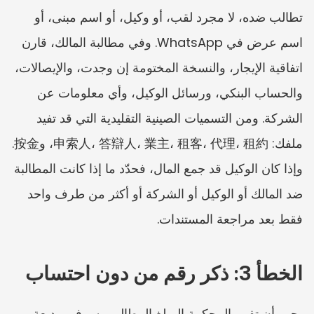
تطالب ضده، لا مجرد لقب، أو وكيل، أو اسم مبنى، أو 
اسم عرض في WhatsApp. وفي مطالبة المالك، قارن 
اتفاقية الإيجار، والنسخة المختومة إن وجدت، والإيصالات، 
والحساب البنكي، ورسائل الوكيل، وأي معلومات عن 
الشركة. ومن التسميات الصينية التقليدية التي قد تفيد 
ملفك: 申索人، 答辯人، 業主، 租客، 代理، 租約، و按金. 
وإذا كان الوكيل قد جمع المال، فحدّد ما إذا كانت المطالبة 
ضد المالك أو الوكيل أو الشركة أو أكثر من طرف واحد 
فقط بعد مراجعة المستندات.
الخطأ 3: ذكر رقم من دون احتساب
يجب أن تفهم المحكمة المبلغ المطالب به. وفي وديعة 