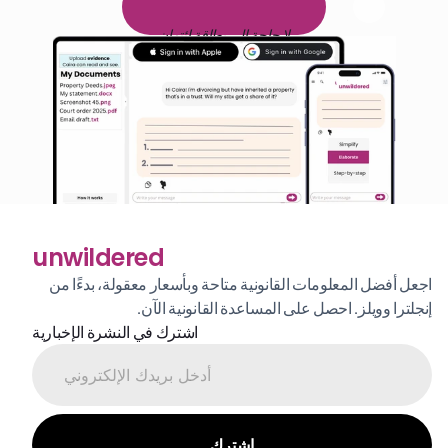
ا
م
و
ي
4
1
ة
د
م
ل
ة
ي
ن
ا
ج
م
ة
ي
ب
ي
ر
ج
ت
ة
خ
س
ن
لا حاجة إلى بطاقة ائتمان
unwildered
اجعل أفضل المعلومات القانونية متاحة وبأسعار معقولة، بدءًا من 
إنجلترا وويلز. احصل على المساعدة القانونية الآن.
اشترك في النشرة الإخبارية