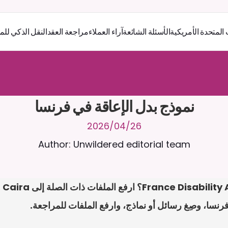
 المتحدة الأمريكية
الأسئلة الشائعة
آراء العملاء
مراجعة العقد
النقل الذكي للم
ر
ث
ك
أ
د
و
د
ر
ى
ل
ع
ل
و
ص
ح
ل
ل
ت
ا
د
ن
ت
س
م
ل
ا
ع
ف
ر
ا
.
7
/
4
2
a
r
i
a
C
ع
م
ن
ا
م
ت
ئ
ا
ة
ق
ا
ط
ب
ل
ة
ج
ا
ح
ا
ل
-
ة
ي
ن
ا
ج
م
ة
ب
ر
ج
ت
نموذج بدل الإعاقة في فرنسا
26‏/04‏/2026
Author: Unwildered editorial team
نسا، وصِغ رسائل أو نماذج، وارفع الملفات للمراجعة.