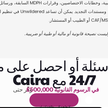
يست نصيحة قانونية أو مالية أو طبية أو ضريبية.
سئلة أو احصل على
24/7 مع Caira
£500,000 في الرسوم القانونية
وفّر حتى 
1,000 ساعة من القراءة
ا
م
و
ي
4
1
ة
د
م
ل
ة
ي
ن
ا
ج
م
ة
ي
ب
ي
ر
ج
ت
ة
خ
س
ن
لا حاجة إلى بطاقة ائتمان