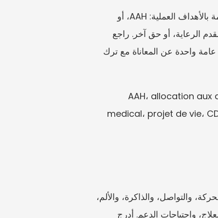
يمكن أن يغطي نموذج MDPH عدة حقوق وطلبات دعم، وليس AAH فقط. قبل استكماله، ضع قائمة بالأهداف العملية: AAH، أو 
الاعتراف بالإعاقة، أو دعم التنقل، أو دعم مكان العمل، أو دعم الدراسة أو التدريب، أو معلومات مقدم الرعاية، أو حق آخر. راجع 
تعليمات النموذج الحالية حتى تُستكمل الخانات والأقسام الصحيحة. من الأخطاء الشائعة كتابة قصة عامة واحدة عن المعاناة مع ترك 
AAH، allocation aux adultes h 
medical، projet de vie، CD
التشخيص الطبي مهم، لكن الملف يجب أن يشرح أيضًا الأثر الوظيفي. نظّم المستندات المتعلقة بالحركة، والتواصل، والذاكرة، والألم، 
والإرهاق، والتفاعل الاجتماعي، والمهام اليومية، والنقل، والعمل، والدراسة، والسكن، والرعاية، والعلاج، واحتياجات الدعم. أدرج 