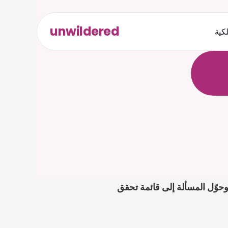
unwildered
لكية
ث
د
ح
ت
.
ة
ل
ص
هل تعمل على France Disability Allowance Form؟ ارفع الملفات ذات الصلة إلى Caira وحوّل المسألة إلى قائمة تحقق 