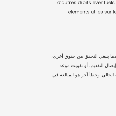
d’autres droits eventuels.
elements utiles sur le
تشمل الأخطاء الشائعة استخدام نموذج قديم، أو تقديم شهادة طبية منتهية، أو طلب AAH فقط عندما ينبغي التحقق من حقوق أخرى، 
أو ترك projet de vie فارغًا، أو عدم شرح أثر العمل، أو إغفال وثائق الهوية أو الإقامة، أو فقدان إيصال التقديم، أو تفويت موعد 
التجديد، أو التعامل مع الرفض على أنه نهاية الطريق دون التحقق من مسار الاستئناف أو المراجعة الحالي. وخطأ آخر هو المبالغة في 