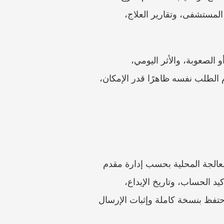
الشهادة الطبية الحالية المطلوبة في المسار الرسمي، وخطابات الاختصاصيين عند الفائدة، وتقارير المستشفى، وتقارير العلاج، 
لا تُخفِ المسألة الرئيسية داخل رزمة من الأوراق الطبية غير المفسرة. أنشئ جدولًا قصيرًا: الحالة أو الصعوبة، والأثر اليومي، 
والمستند الداعم، والطلب المرتبط بها. وإذا ساعد قريب أو عامل دعم، فيجب أن يبقى صوت مقدم الطلب نفسه ظاهرًا قدر الإمكان، 
تشير المواد الرسمية إلى البوابة الإلكترونية لـ MDPH، لكن يجب التحقق من التوفر الإلكتروني والمعالجة المحلية بحسب إدارة مقدم 
الطلب. قد يستخدم بعض المتقدمين مسار MDPH على مستوى الإدارة أو التقديم الورقي. احفظ تأكيد الحساب، وتاريخ الإيداع، 
والمستندات المرفوعة، والإشعار بالاستلام، وأي طلب لمعلومات ناقصة. وإذا كان التقديم ورقيًا، فاحتفظ بنسخة كاملة وإثبات الإرسال 