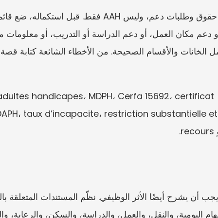
تشمل التسميات الفرنسية المفيدة: andicapes، MDPH، Cerfa 15692، certificat
APH، taux d’incapacite، restriction substantielle et