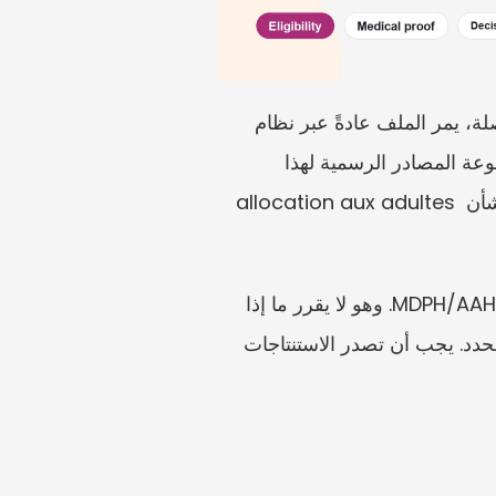
طلب بدل الإعاقة في فرنسا أكثر من مجرد نموذج منفعة. ففي حالة AAH وحقوق الإعاقة ذات الصلة، يمر الملف عادةً عبر نظام 
MDPH، مع Cerfa 15692، والأدلة الطبية، ووثائق الهوية، ووصف احتياجات الحياة اليومية. إن مجموعة المصادر الرسمية لهذا 
الموضوع هي نموذج Cerfa 15692، والبوابة الإلكترونية لـ MDPH، وإرشادات Service-Public بشأن allocation aux adultes 
هذا الدليل مخصص للمتقدمين والأقارب والعاملين الداعمين ومقدمي الرعاية الذين يجهزون ملف MDPH/AAH. وهو لا يقرر ما إذا 
كان لدى مقدم الطلب معدل إعاقة معين أو تقييم قدرة على العمل أو حق في AAH أو مبلغ دفع محدد. يجب أن تصدر الاستنتاجات 