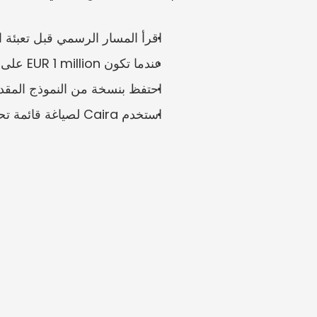
اقرأ المسار الرسمي قبل تعبئة ال
عندما تكون EUR 1 million على المحك، تستحق التواريخ والتوقيعات والمرفقات مراجعة ثانية.
احتفظ بنسخة من النموذج المقد
استخدم Caira لصياغة قائمة تحقق ورصد المعلومات الناقصة قبل التقديم.