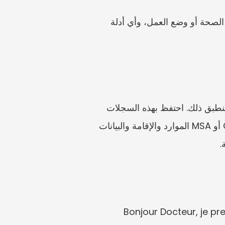
إذا كان الطلب تجديدًا، فسجّل تاريخ انتهاء القرار الحالي، والحقوق الممنوحة سابقًا، والتغيرات في الصحة أو وضع العمل، وأي أدلة 
غالبًا ما ينطوي AAH على كل من مسار قرار حقوق الإعاقة وإدارة الدفع عبر CAF أو MSA حيثما ينطبق ذلك. احتفظ بهذه السجلات 
منفصلة ولكن مترابطة. يجب أن يُظهر ملف MDPH الإعاقة وطلب الحقوق. وقد يتضمن ملف CAF أو MSA الموارد والإقامة والبيانات 
.
Bonjour Docteur, je prepar 