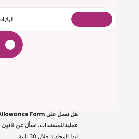
الولايات
ل
و
خ
د
ل
ا
ل
ي
ج
س
ت
عملية للمستندات. اسأل عن قانون فر
ابدأ المحادثة خلال 30 ثانية