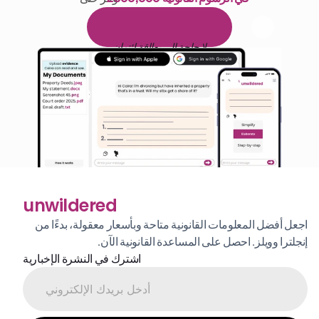
1,000 ساعة من القراءة
ا
م
و
ي
4
1
ة
د
م
ل
ة
ي
ن
ا
ج
م
ة
ي
ب
ي
ر
ج
ت
ة
خ
س
ن
لا حاجة إلى بطاقة ائتمان
unwildered
اجعل أفضل المعلومات القانونية متاحة وبأسعار معقولة، بدءًا من 
إنجلترا وويلز. احصل على المساعدة القانونية الآن.
اشترك في النشرة الإخبارية