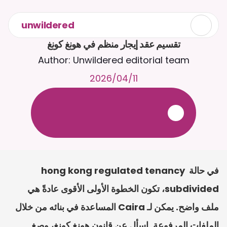
unwildered
تقسيم عقد إيجار منظم في هونغ كونغ
Author: Unwildered editorial team
11‏/04‏/2026
ع
ف
ر
ا
.
7
/
4
2
a
r
i
a
C
ع
م
ث
د
ح
ت
د
و
د
ر
ى
ل
ع
ل
و
ص
ح
ل
ل
ت
ا
د
ن
ت
س
م
ل
ا
ا
ل
-
ة
ي
ن
ا
ج
م
ة
ب
ر
ج
ت
.
ة
ل
ص
ر
ث
ك
أ
ن
ا
م
ت
ئ
ا
ة
ق
ا
ط
ب
ل
ة
ج
ا
ح
في حالة hong kong regulated tenancy 
subdivided، تكون الخطوة الأولى الأقوى عادةً هي 
ملف واضح. يمكن لـ Caira المساعدة في بنائه من خلال 
الملفات المرفوعة. اسأل عن قانون هونغ كونغ، وصِغ 