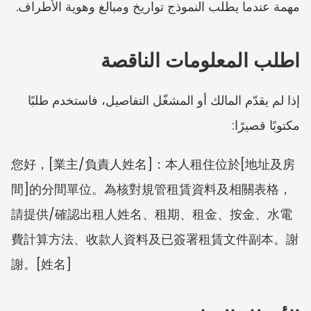
مهمة عندما يطلب النموذج تواريخ ومبالغ وهوية الأطراف.
اطلب المعلومات الناقصة
إذا لم يقدّم المالك أو المشغّل التفاصيل، فاستخدم طلبًا 
مكتوبًا قصيرًا:
您好，[業主/負責人姓名]：本人租住位於[地址及房
間]的分間單位。為核對規管租賃資料及相關表格，
請提供/確認出租人姓名、租期、租金、按金、水電
費計算方法、收款人資料及已簽署租賃文件副本。謝
謝。[姓名]