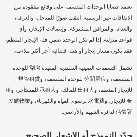
تعتمد قضايا الوحدات المقسمة على وقائع مفقودة من 
الاتفاقات غير الرسمية. التقط صورًا للمدخل، والغرفة، 
والعداد، والمرافق المشتركة، وإيصالات الإيجار، وأي 
قواعد منزلية. إذا لم تكن الوحدة ضمن فئة الإيجار المنظم، 
فقد يكون مسار إيجار أو هيئة قضائية آخر أكثر ملاءمة.
تشمل التسميات الصينية التقليدية المفيدة 劏房 للوحدة 
المقسمة، و分間單位 للوحدة المقسمة، و規管租賃 
للإيجار المنظم، و出租人 للمالك، و承租人 للمستأجر، و租
金 للإيجار، و水電費 لرسوم المياه والكهرباء، و差餉物業
估價署 لدائرة التقييم والأراضي.
حدّد النموذج أو الإشعار الصحيح