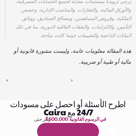
يرجى تزويدنا بمستندات محدثة لجميع الحسابات المصرفية، 
والأوراق المالية، والعقارات، والمناصب الإدارية، وحصص 
الملكية، وقروض المساهمين، ومصالح الصناديق، ووثائق 
التأمين، والالتزامات، والنفقات العائلية الدورية، بما في ذلك 
البيانات الداعمة والتقييمات حيثما كانت متاحة.
هذه المقالة معلومات عامة، وليست مشورة قانونية أو 
مالية أو طبية أو ضريبية.
‹ 
 ›
اطرح الأسئلة أو احصل على مسودات
24/7 مع Caira
£500,000 في الرسوم القانونية
وفّر حتى 
1,000 ساعة من القراءة
ا
م
و
ي
4
1
ة
د
م
ل
ة
ي
ن
ا
ج
م
ة
ي
ب
ي
ر
ج
ت
ة
خ
س
ن