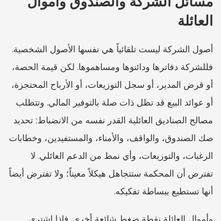
مسائل الشركة والصندوق وأموال 
العائلة
أصول الشركة ليست تلقائياً هي نفسها الأصول الشخصية. 
فللشركة دفاترها ودائنوها ومساهموها. لكن قيمة الحصة، 
أو قرض المدير، أو سجل التوزيعات، أو الأرباح المحتجزة، 
أو عوائد البيع قد تظل ذات صلة بالتوفير المالي. وتتطلب 
مصالح الصناديق العائلية القدر نفسه من الانضباط: تحديد 
صك الصندوق، والواقف، والأمناء، والمستفيدين، وخطابات 
الرغبات، والتوزيعات، وأي نمط من الدعم العائلي. لا 
تفترض أن المحكمة ستتجاهل هيكلاً معيناً؛ ولا تفترض أيضاً 
أنها تستطيع ببساطة تفكيكه.
وأموال العائلة نقطة ضغط شائعة أخرى. فإذا اشترى 