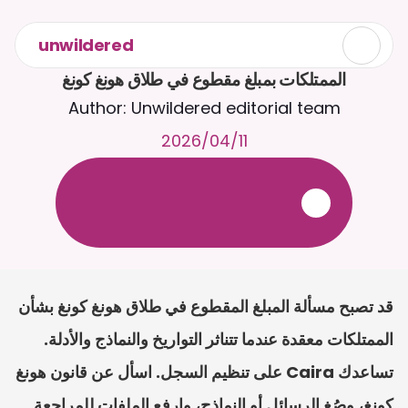
unwildered
الممتلكات بمبلغ مقطوع في طلاق هونغ كونغ
Author: Unwildered editorial team
11‏/04‏/2026
ع
ف
ر
ا
.
7
/
4
2
a
r
i
a
C
ع
م
ث
د
ح
ت
د
و
د
ر
ى
ل
ع
ل
و
ص
ح
ل
ل
ت
ا
د
ن
ت
س
م
ل
ا
ا
ل
-
ة
ي
ن
ا
ج
م
ة
ب
ر
ج
ت
.
ة
ل
ص
ر
ث
ك
أ
ن
ا
م
ت
ئ
ا
ة
ق
ا
ط
ب
ل
ة
ج
ا
ح
قد تصبح مسألة المبلغ المقطوع في طلاق هونغ كونغ بشأن 
الممتلكات معقدة عندما تتناثر التواريخ والنماذج والأدلة. 
تساعدك Caira على تنظيم السجل. اسأل عن قانون هونغ 
كونغ، وصُغ الرسائل أو النماذج، وارفع الملفات للمراجعة.