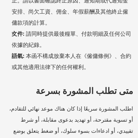
止。請以書面確認終止原因、通知期或代通知金
安排、尚欠工資、佣金、年假薪酬及其他終止僱
傭款項的計算。
文件:
 請同時提供最後糧單、付款明細及任何公司
依據的紀錄。
語氣:
 本函不構成放棄本人在《僱傭條例》、合約
或其他適用法律下的任何權利。
متى تطلب المشورة بسرعة
اطلب المشورة سريعًا إذا كان هناك موعد نهائي للتقادم، 
أو تسوية مقترحة، أو تهديد بدعوى مقابلة، أو شرط 
تقييدي، أو ادعاءات بسوء سلوك، أو ضغط يتعلق بوضع 