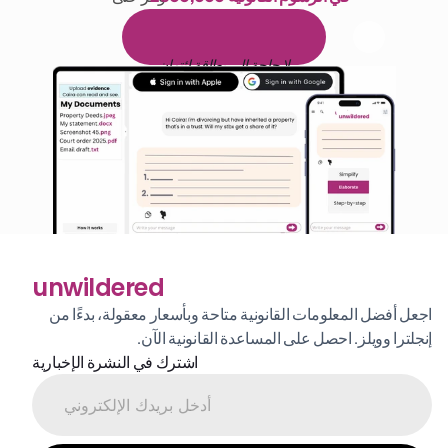
1,000 ساعة من القراءة
ا
م
و
ي
4
1
ة
د
م
ل
ة
ي
ن
ا
ج
م
ة
ي
ب
ي
ر
ج
ت
ة
خ
س
ن
لا حاجة إلى بطاقة ائتمان
unwildered
اجعل أفضل المعلومات القانونية متاحة وبأسعار معقولة، بدءًا من 
إنجلترا وويلز. احصل على المساعدة القانونية الآن.
اشترك في النشرة الإخبارية