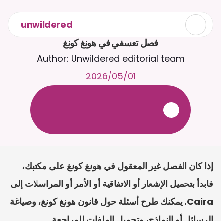
unwildered
فصل تعسفي في هونغ كونغ
Author: Unwildered editorial team
01‏/05‏/2026
ع
ف
ر
ا
.
7
/
4
2
a
r
i
a
C
ع
م
ث
د
ح
ت
د
و
د
ر
ى
ل
ع
ل
و
ص
ح
ل
ل
ت
ا
د
ن
ت
س
م
ل
ا
ا
ل
-
ة
ي
ن
ا
ج
م
ة
ب
ر
ج
ت
.
ة
ل
ص
ر
ث
ك
أ
ن
ا
م
ت
ئ
ا
ة
ق
ا
ط
ب
ل
ة
ج
ا
ح
إذا كان الفصل غير المعقول في هونغ كونغ على مكتبك، 
فابدأ بتحميل الإشعار أو الاتفاقية أو الأمر أو المراسلات إلى 
Caira. يمكنك طرح أسئلة حول قانون هونغ كونغ، وصياغة 
الرسائل أو النماذج، وتحميل الملفات للمراجعة.