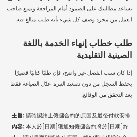
يساعد مطالبتك على الصمود أمام المراجعة ويمنع صاحب 
العمل من مجرد وصف كل شيء بأنه طلب مبالغ فيه.
طلب خطاب إنهاء الخدمة باللغة 
الصينية التقليدية
إذا كان سبب الفصل غير واضح، فإن طلبًا كتابيًا قصيرًا 
يحفظ السجل من دون تصعيد النبرة. عدّل الصياغة فقط 
بعد التحقق من الوقائع: 
主旨:
 請確認終止僱傭合約的原因及最後付款安排
內容:
 本人於[日期]獲通知僱傭合約將於[日期]終