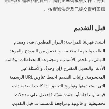
期限或所需表格的資料。我們正準備覆核文件，需要
按實際決定及已提交資料回應。
قبل التقديم
أنشئ فهرسًا للمراجعة: القرار المطعون فيه، ومقدم 
الطلب والجهة المختصة، والتحقق من النموذج والموعد 
النهائي، وملخص الأسباب، ومجموعة المخططات، وقائمة 
الأدلة، والتعديل المقترح (إن وجد)، والأسئلة غير 
المحسومة، وإثبات التقديم. احفظ عناوين URL الرسمية 
التي استخدمتها وتواريخ التحقق. إذا كانت القضية ذات 
قيمة أو عاجلة أو معقدة تقنيًا، فاحصل على مدخلات 
تخطيطية أو قانونية ومراجعة للمستندات قبل التقديم.