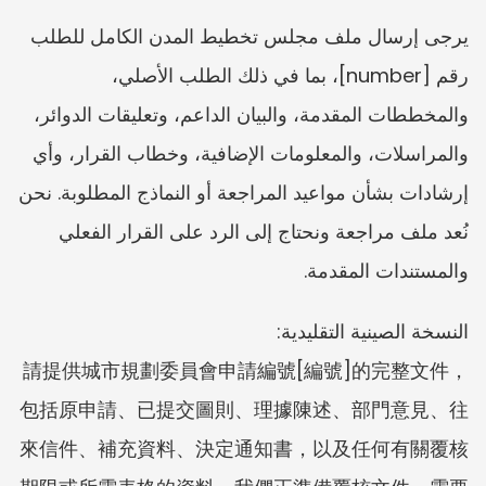
يرجى إرسال ملف مجلس تخطيط المدن الكامل للطلب 
رقم [number]، بما في ذلك الطلب الأصلي، 
والمخططات المقدمة، والبيان الداعم، وتعليقات الدوائر، 
والمراسلات، والمعلومات الإضافية، وخطاب القرار، وأي 
إرشادات بشأن مواعيد المراجعة أو النماذج المطلوبة. نحن 
نُعد ملف مراجعة ونحتاج إلى الرد على القرار الفعلي 
والمستندات المقدمة.
النسخة الصينية التقليدية:
請提供城市規劃委員會申請編號[編號]的完整文件，
包括原申請、已提交圖則、理據陳述、部門意見、往
來信件、補充資料、決定通知書，以及任何有關覆核