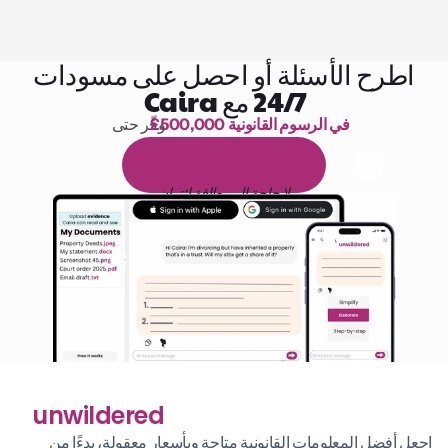
اطرح الأسئلة أو احصل على مسودات
24/7 مع Caira
£500,000 في الرسوم القانونية
وفّر حتى 
1,000 ساعة من القراءة
ا
م
و
ي
4
1
ة
د
م
ل
ة
ي
ن
ا
ج
م
ة
ي
ب
ي
ر
ج
ت
ة
خ
س
ن
لا حاجة إلى بطاقة ائتمان
unwildered
اجعل أفضل المعلومات القانونية متاحة وبأسعار معقولة، بدءًا من 