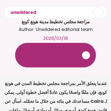
unwildered
مراجعة مجلس تخطيط مدينة هونغ كونغ
Author: Unwildered editorial team
18‏/03‏/2026
ع
ف
ر
ا
.
7
/
4
2
a
r
i
a
C
ع
م
ث
د
ح
ت
د
و
د
ر
ى
ل
ع
ل
و
ص
ح
ل
ل
ت
ا
د
ن
ت
س
م
ل
ا
ا
ل
-
ة
ي
ن
ا
ج
م
ة
ب
ر
ج
ت
.
ة
ل
ص
ر
ث
ك
أ
ن
ا
م
ت
ئ
ا
ة
ق
ا
ط
ب
ل
ة
ج
ا
ح
عندما يتعلق الأمر بمراجعة مجلس تخطيط المدن في هونغ 
كونغ، فإن ملفًا واضحًا يكون عادةً أفضل خطوة أولى. يمكن 
لـ Caira مساعدتك في بنائه من خلال ما تحمّله. اسأل عن 
قانون هونغ كونغ، أو صغ رسائل أو نماذج، أو حمّل ملفات 