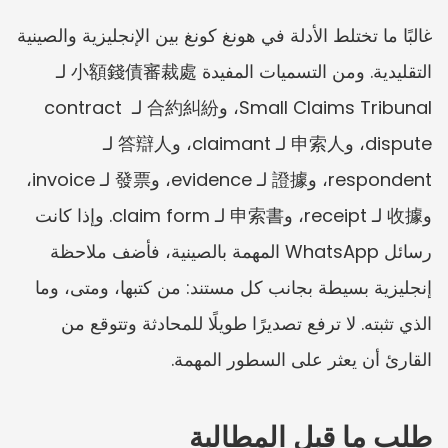
غالبًا ما تختلط الأدلة في هونغ كونغ بين الإنجليزية والصينية 
التقليدية. ومن التسميات المفيدة 小額錢債審裁處 لـ 
Small Claims Tribunal، و合約糾紛 لـ contract 
dispute، و申索人 لـ claimant، و答辯人 لـ 
respondent، و證據 لـ evidence، و發票 لـ invoice، 
و收據 لـ receipt، و申索書 لـ claim form. وإذا كانت 
رسائل WhatsApp المهمة بالصينية، فأضف ملاحظة 
إنجليزية بسيطة بجانب كل مستند: من كتبها، ومتى، وما 
الذي تثبته. لا ترفع تصديرًا طويلًا للمحادثة وتتوقع من 
القارئ أن يعثر على السطور المهمة.
طلب ما قبل المطالبة