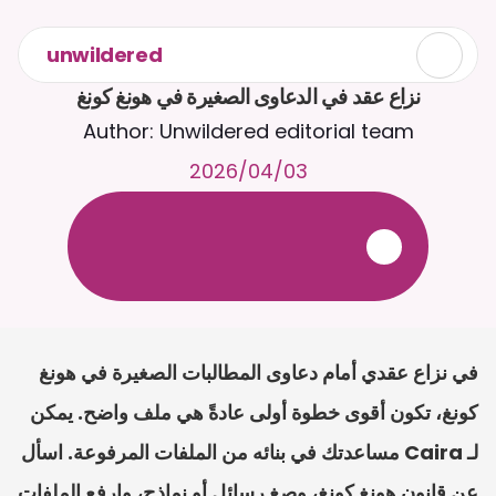
unwildered
نزاع عقد في الدعاوى الصغيرة في هونغ كونغ
Author: Unwildered editorial team
03‏/04‏/2026
ع
ف
ر
ا
.
7
/
4
2
a
r
i
a
C
ع
م
ث
د
ح
ت
د
و
د
ر
ى
ل
ع
ل
و
ص
ح
ل
ل
ت
ا
د
ن
ت
س
م
ل
ا
ا
ل
-
ة
ي
ن
ا
ج
م
ة
ب
ر
ج
ت
.
ة
ل
ص
ر
ث
ك
أ
ن
ا
م
ت
ئ
ا
ة
ق
ا
ط
ب
ل
ة
ج
ا
ح
في نزاع عقدي أمام دعاوى المطالبات الصغيرة في هونغ 
كونغ، تكون أقوى خطوة أولى عادةً هي ملف واضح. يمكن 
لـ Caira مساعدتك في بنائه من الملفات المرفوعة. اسأل 
عن قانون هونغ كونغ، وصِغ رسائل أو نماذج، وارفع الملفات 