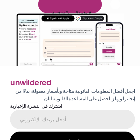
ا
م
و
ي
4
1
ة
د
م
ل
ة
ي
ن
ا
ج
م
ة
ي
ب
ي
ر
ج
ت
ة
خ
س
ن
لا حاجة إلى بطاقة ائتمان
unwildered
اجعل أفضل المعلومات القانونية متاحة وبأسعار معقولة، بدءًا من 
إنجلترا وويلز. احصل على المساعدة القانونية الآن.
اشترك في النشرة الإخبارية