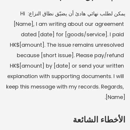
يمكن لطلب نهائي هادئ أن يضيّق نطاق النزاع: Hi 
[Name], I am writing about our agreement 
dated [date] for [goods/service]. I paid 
HK$[amount]. The issue remains unresolved 
because [short issue]. Please pay/refund 
HK$[amount] by [date] or send your written 
explanation with supporting documents. I will 
keep this message with my records. Regards, 
[Name].
الأخطاء الشائعة