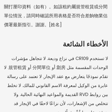
關打厘印資料（如有）。如該租約屬規管租賃或分間
單位情況，請同時確認所用表格是否符合差餉物業估
價署最新指引。謝謝。[姓名]
الأخطاء الشائعة
لا تستخدم CR109 في نزاع وديعة. لا تتجاهل مؤشرات 
الوحدات المقسمة مثل 劏房 أو 分間單位 أو 規管租賃. لا 
تقدّم نموذجًا يتعارض مع عقد الإيجار. لا تعتمد على رسالة 
عابرة من الوكيل لمعرفة الاسم القانوني للمالك. لا تخلط 
بين روابط RVD القديمة والمواعيد النهائية الحالية. ولا 
تتخلص من الإشعارات، لأن نزاعًا لاحقًا في الإيجار قد 