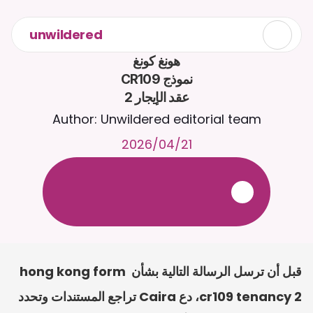
unwildered
عقد الإيجار 2
Author: Unwildered editorial team
21‏/04‏/2026
ع
ف
ر
ا
.
7
/
4
2
a
r
i
a
C
ع
م
ث
د
ح
ت
د
و
د
ر
ى
ل
ع
ل
و
ص
ح
ل
ل
ت
ا
د
ن
ت
س
م
ل
ا
ا
ل
-
ة
ي
ن
ا
ج
م
ة
ب
ر
ج
ت
.
ة
ل
ص
ر
ث
ك
أ
ن
ا
م
ت
ئ
ا
ة
ق
ا
ط
ب
ل
ة
ج
ا
ح
قبل أن ترسل الرسالة التالية بشأن hong kong form 
cr109 tenancy 2، دع Caira تراجع المستندات وتحدد 