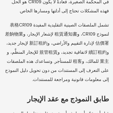
في المحكمة الصغيرة، فعادةً لا يكون CR109 هو الحل. 
فهذه المشكلات تحتاج إلى أدلتها ومسارها الخاص.
تشمل الملصقات الصينية التقليدية المفيدة 表格CR109 
لنموذج CR109، و租賃通知書 لإشعار الإيجار، و差餉物業
估價署 لإدارة التقييم والأراضي، و新訂租約 لإيجار جديد، 
و續訂租約 لاتفاقية تجديد، و規管租賃 للإيجار المنظَّم، و
業主 للمالك، و租客 للمستأجر. وتساعدك هذه الملصقات 
على التعرف إلى المستندات من دون تحويل دليل النموذج 
إلى معلومات قانونية ومراجعة للمستندات.
طابق النموذج مع عقد الإيجار