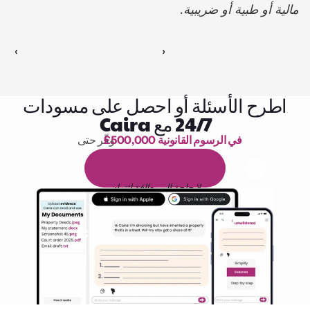
مالية أو طبية أو ضريبية.
‹ 
 ›
اطرح الأسئلة أو احصل على مسودات
24/7 مع Caira
£500,000 في الرسوم القانونية
وفّر حتى 
1,000 ساعة من القراءة
ا
م
و
ي
4
1
ة
د
م
ل
ة
ي
ن
ا
ج
م
ة
ي
ب
ي
ر
ج
ت
ة
خ
س
ن
لا حاجة إلى بطاقة ائتمان