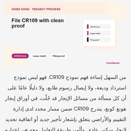
من السهل إساءة فهم نموذج CR109. فهو ليس نموذج 
استرداد وديعة، ولا إيصال رسوم طابع، ولا دليلًا عامًا على 
أن كل مسألة من مسائل الإيجار قد حُلّت. في أوراق إيجار 
هونغ كونغ، يندرج CR109 ضمن مسار محدد لدى إدارة 
التقييم والأراضي يتعلق بإشعار تأجير جديد أو اتفاقية تجديد 
لإيجار سكني عادي. وأأمن طريقة للتعامل معه هي اعتباره 