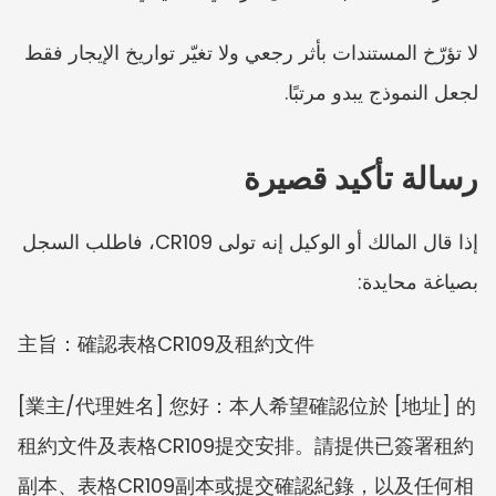
لا تؤرّخ المستندات بأثر رجعي ولا تغيّر تواريخ الإيجار فقط 
لجعل النموذج يبدو مرتبًا.
رسالة تأكيد قصيرة
إذا قال المالك أو الوكيل إنه تولى CR109، فاطلب السجل 
بصياغة محايدة:
主旨：確認表格CR109及租約文件
[業主/代理姓名] 您好：本人希望確認位於 [地址] 的
租約文件及表格CR109提交安排。請提供已簽署租約
副本、表格CR109副本或提交確認紀錄，以及任何相