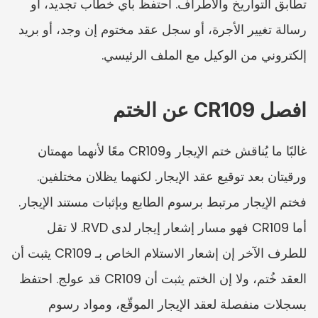
تطابق التواريخ والأطراف. احتفظ بأي خطاب تجديد، أو 
رسالة تغيير الأجرة، أو سجل عقد مختوم إن وجد، أو بريد 
إلكتروني من الوكيل مع الملف الرئيسي.
افصل CR109 عن الختم
غالبًا ما يُناقش ختم الإيجار وCR109 معًا لأنهما مهمتان 
ورقيتان بعد توقيع عقد الإيجار. لكنهما يظلان مختلفين. 
فختم الإيجار مرتبط برسوم الطابع وبإثبات مستند الإيجار. 
أما CR109 فهو مسار إشعار إيجار لدى RVD. لا تقل 
للطرف الآخر إن إشعار الاستلام الخاص بـ CR109 يثبت أن 
العقد خُتم، ولا إن الختم يثبت أن CR109 قد عولج. احتفظ 
بسجلات منفصلة لعقد الإيجار الموقّع، ومواد رسوم 