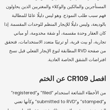
المستأجرين والمالكين والوكلاء والمغتربين الذين يحاولون 
فهم سبب طلب النموذج. وهو ليس دليلًا عامًا للمطالبة 
بالوديعة، وليس دليلًا للإيجار المنظم للوحدات المقسمة. إذا 
كان العقار وحدة مقسمة، أو شقة مخدومة، أو مباني 
تجارية، أو بيت قرية، أو ترتيبًا متعدد الاستخدامات، فتحقق 
من صفحة RVD المطابقة لنوع الإيجار الفعلي قبل نسخ 
افتراضات الشقق الخاصة العادية.
افصل CR109 عن الختم
من الأخطاء الشائعة استخدام “filed” و“registered” 
و“stamped” و“submitted to RVD” وكأنها تعني 