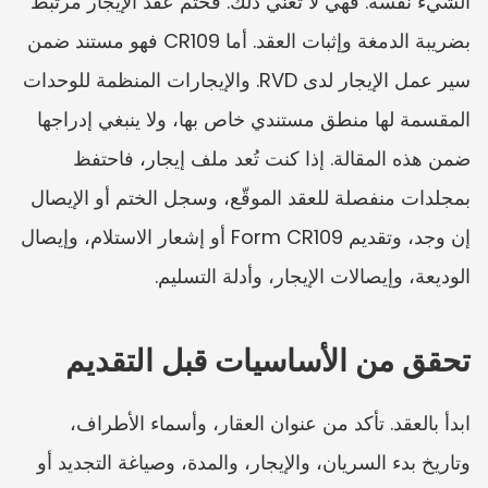
الشيء نفسه. فهي لا تعني ذلك. فختم عقد الإيجار مرتبط 
بضريبة الدمغة وإثبات العقد. أما CR109 فهو مستند ضمن 
سير عمل الإيجار لدى RVD. والإيجارات المنظمة للوحدات 
المقسمة لها منطق مستندي خاص بها، ولا ينبغي إدراجها 
ضمن هذه المقالة. إذا كنت تُعد ملف إيجار، فاحتفظ 
بمجلدات منفصلة للعقد الموقّع، وسجل الختم أو الإيصال 
إن وجد، وتقديم Form CR109 أو إشعار الاستلام، وإيصال 
الوديعة، وإيصالات الإيجار، وأدلة التسليم.
تحقق من الأساسيات قبل التقديم
ابدأ بالعقد. تأكد من عنوان العقار، وأسماء الأطراف، 
وتاريخ بدء السريان، والإيجار، والمدة، وصياغة التجديد أو 