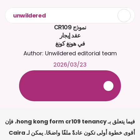
unwildered
في هونغ كونغ
Author: Unwildered editorial team
23‏/03‏/2026
ع
ف
ر
ا
.
7
/
4
2
a
r
i
a
C
ع
م
ث
د
ح
ت
د
و
د
ر
ى
ل
ع
ل
و
ص
ح
ل
ل
ت
ا
د
ن
ت
س
م
ل
ا
ا
ل
-
ة
ي
ن
ا
ج
م
ة
ب
ر
ج
ت
.
ة
ل
ص
ر
ث
ك
أ
ن
ا
م
ت
ئ
ا
ة
ق
ا
ط
ب
ل
ة
ج
ا
ح
فيما يتعلق بـ hong kong form cr109 tenancy، فإن 
أقوى خطوة أولى تكون عادةً ملفًا واضحًا. يمكن لـ Caira 