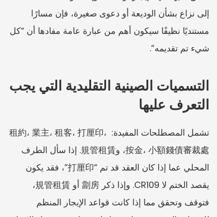
إلى نزاع بشأن الوديعة أو دعوى صغيرة، فإن مسارًا 
مستنديًا نظيفًا سيكون أهم من عبارة عامة مفادها أن “كل 
شيء تم تقديمه”.
التسميات الصينية التقليدية التي يجب 
التعرف عليها
تشمل المصطلحات المفيدة: 租約، 業主، 租客، 打厘印، 
按金، 小額錢債審裁處، و規管租賃. إذا سأل الطرف 
المحلي عما إذا كان العقد قد تم “打厘印”، فقد يكون 
يقصد الختم لا CR109. وإذا ذكر 劏房 أو 規管租賃، 
فتوقف وتحقق مما إذا كانت قواعد الإيجار المنظم 