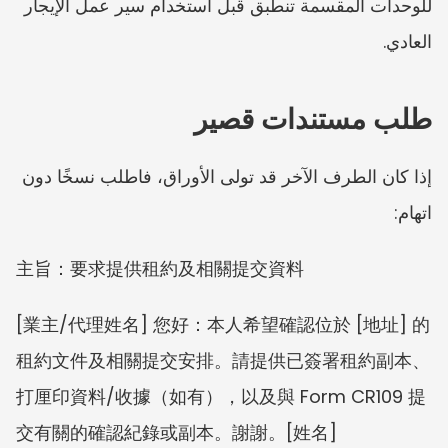
للوحدات المقسمة تنطبق قبل استخدام سير عمل الإيجار 
العادي.
طلب مستندات قصير
إذا كان الطرف الآخر قد تولى الأوراق، فاطلب نسخًا دون 
اتهام:
主旨：要求提供租約及相關提交資料
[業主/代理姓名] 您好：本人希望確認位於 [地址] 的
租約文件及相關提交安排。請提供已簽署租約副本、
打厘印資料/收據（如有），以及與 Form CR109 提
交有關的確認紀錄或副本。謝謝。[姓名]