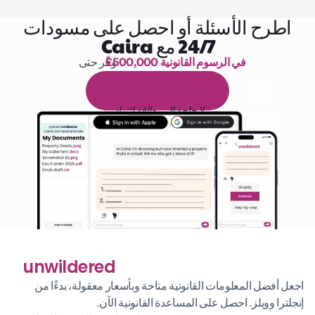
اطرح الأسئلة أو احصل على مسودات
24/7 مع Caira
£500,000 في الرسوم القانونية
وفّر حتى 
1,000 ساعة من القراءة
ا
م
و
ي
4
1
ة
د
م
ل
ة
ي
ن
ا
ج
م
ة
ي
ب
ي
ر
ج
ت
ة
خ
س
ن
لا حاجة إلى بطاقة ائتمان
unwildered
اجعل أفضل المعلومات القانونية متاحة وبأسعار معقولة، بدءًا من 
إنجلترا وويلز. احصل على المساعدة القانونية الآن.