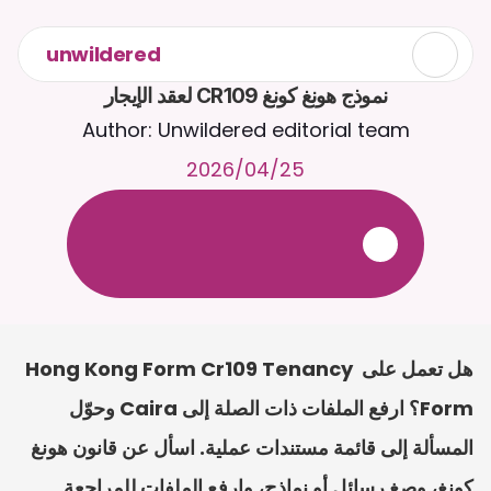
unwildered
نموذج هونغ كونغ CR109 لعقد الإيجار
Author: Unwildered editorial team
25‏/04‏/2026
ع
ف
ر
ا
.
7
/
4
2
a
r
i
a
C
ع
م
ث
د
ح
ت
د
و
د
ر
ى
ل
ع
ل
و
ص
ح
ل
ل
ت
ا
د
ن
ت
س
م
ل
ا
ا
ل
-
ة
ي
ن
ا
ج
م
ة
ب
ر
ج
ت
.
ة
ل
ص
ر
ث
ك
أ
ن
ا
م
ت
ئ
ا
ة
ق
ا
ط
ب
ل
ة
ج
ا
ح
هل تعمل على Hong Kong Form Cr109 Tenancy 
Form؟ ارفع الملفات ذات الصلة إلى Caira وحوّل 
المسألة إلى قائمة مستندات عملية. اسأل عن قانون هونغ 
كونغ، وصِغ رسائل أو نماذج، وارفع الملفات للمراجعة.