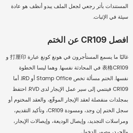
المستندات بأثر رجعي لجعل الملف يبدو أنظف هو عادة 
سيئة في الإثبات.
افصل CR109 عن الختم
غالبًا ما يسمع المستأجرون في هونغ كونغ عبارة 打厘印 و
表格CR109 في المحادثة نفسها. وهما ليسا الخطوة 
نفسها. الختم مسألة تخص Stamp Office أو IRD. أما 
CR109 فينتمي إلى سير عمل الإيجار لدى RVD. احتفظ 
بمجلدات منفصلة لعقد الإيجار الموقّع، والعقد المختوم أو 
سجل الختم إن وجد، ومسودة CR109، وتأكيد التقديم، 
ومراسلات التجديد، وإيصال الوديعة، وإيصالات الإيجار، 
والجرد، وصور الدخول.