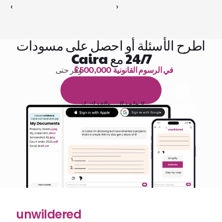
‹ 
 ›
اطرح الأسئلة أو احصل على مسودات
24/7 مع Caira
£500,000 في الرسوم القانونية
وفّر حتى 
1,000 ساعة من القراءة
ا
م
و
ي
4
1
ة
د
م
ل
ة
ي
ن
ا
ج
م
ة
ي
ب
ي
ر
ج
ت
ة
خ
س
ن
لا حاجة إلى بطاقة ائتمان
unwildered