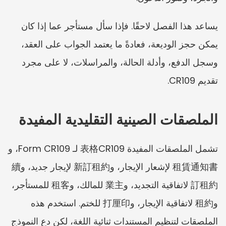
يساعد هذا الفصل لاحقًا. فإذا سأل مستأجر عما إذا كان 
يمكن حجز الوديعة، فعادةً ما يعتمد الجواب على العقد، 
وسجل الدفع، وأدلة الحالة، والمراسلات، لا على مجرد 
تقديم CR109.
الملصقات الصينية التقليدية المفيدة
تشمل الملصقات المفيدة 表格CR109 لـ Form CR109، و
租賃通知書 لإشعار الإيجار، و新訂租約 لإيجار جديد، و續
訂租約 لاتفاقية التجديد، و業主 للمالك، و租客 للمستأجر، 
و租約 لاتفاقية الإيجار، و打厘印 للختم. استخدم هذه 
الملصقات لتنظيم المستندات ثنائية اللغة، لكن دع النموذج 