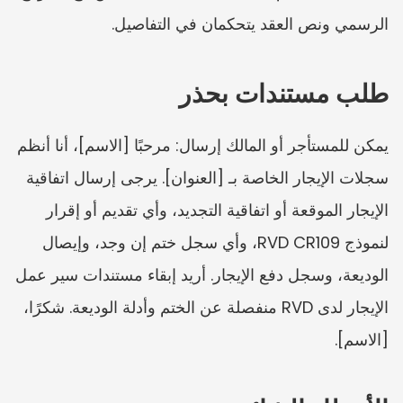
الرسمي ونص العقد يتحكمان في التفاصيل.
طلب مستندات بحذر
يمكن للمستأجر أو المالك إرسال: مرحبًا [الاسم]، أنا أنظم 
سجلات الإيجار الخاصة بـ [العنوان]. يرجى إرسال اتفاقية 
الإيجار الموقعة أو اتفاقية التجديد، وأي تقديم أو إقرار 
لنموذج RVD CR109، وأي سجل ختم إن وجد، وإيصال 
الوديعة، وسجل دفع الإيجار. أريد إبقاء مستندات سير عمل 
الإيجار لدى RVD منفصلة عن الختم وأدلة الوديعة. شكرًا، 
[الاسم].