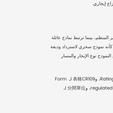
اع إيجاري.
توضح المواد المصدرية التمييز الأساسي: يرتبط CR109 بسير عمل إشعار الإيجار السكني العادي غير المنظم، بينما ترتبط نماذج عائلة 
AR والمستندات القانونية ذات الصلة بحالات الإيجار المنظم للوحدات المقسمة. لا تستخدم CR109 كأنه نموذج سحري لاسترداد وديعة 
المستأجر. ولا تستخدم نماذج الإيجار المنظم لإيجار عادي لمجرد أن المستأجر والمالك في نزاع. يتبع النموذج نوع الإيجار والمسار 
تشمل التسميات الصينية التقليدية المفيدة: 差餉物業估價署 لـ Rating and Valuation Department، و表格CR109 لـ Form 
CR109، و表格AR2 لـ Form AR2، و租賃通知書 لـ tenancy notice، و規管租賃 لـ regulated tenancy، و分間單位 لـ 