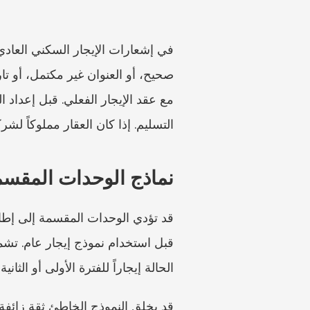
التسليم. إذا كان العقار مملوكاً لش
نماذج الوحدات المقسم
الحالة إيجاراً للفترة الأولى أو الثانية، وأي نموذج AR أو إشعار قانوني ينطبق، وما المواعيد ال
قد يخلق النموذج الخاطئ ثقة زائفة ب