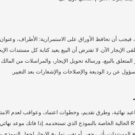
سؤول عن رد الوديعة والإصلاحات والإشعارات بعد التغيير.
 المستندات بأثر رجعي أو تغيير تواريخ الإيجار لجعل النموذج يبدو