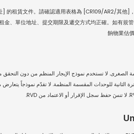
م المالك/المستأجر/الوكيل]認適用表格為 [CR109/AR2/其他]，並
租金、單位地址、提交期限及遞交方式均正確。如有規管
餉物業估價