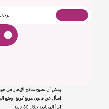
الولايات
ل
و
خ
د
ل
ا
ل
ي
ج
س
ت
اسأل عن قانون هونغ كونغ، وصُغ الرس
ابدأ المحادثة خلال 30 ثانية