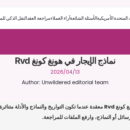
 المتحدة الأمريكية
الأسئلة الشائعة
آراء العملاء
مراجعة العقد
النقل الذكي للم
ر
ث
ك
أ
د
و
د
ر
ى
ل
ع
ل
و
ص
ح
ل
ل
ت
ا
د
ن
ت
س
م
ل
ا
ع
ف
ر
ا
.
7
/
4
2
a
r
i
a
C
ع
م
ن
ا
م
ت
ئ
ا
ة
ق
ا
ط
ب
ل
ة
ج
ا
ح
ا
ل
-
ة
ي
ن
ا
ج
م
ة
ب
ر
ج
ت
نماذج الإيجار في هونغ كونغ Rvd
13‏/04‏/2026
Author: Unwildered editorial team
ائل أو النماذج، وارفع الملفات للمراجعة.