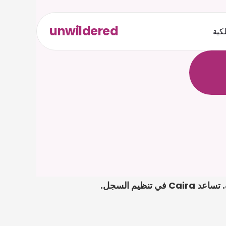
unwildered
لكية
ث
د
ح
ت
.
ة
ل
ص
يمكن أن تصبح نماذج الإيجار في هونغ كونغ Rvd معقدة عندما تكون التواريخ والنماذج والأدلة متناثرة. تساعد Caira في تنظيم السجل. 