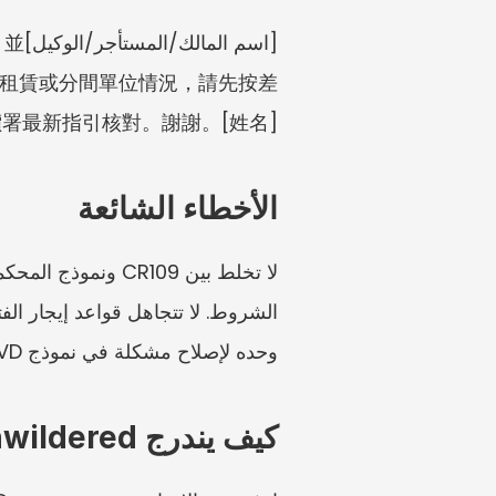
[اس
租賃或分間單位情況，請先按差
署最新指引核對。謝謝。[姓名]
الأخطاء الشائعة
وحده لإصلاح مشكلة في نموذج RVD. لا تنسَ حفظ سجل الإقرار أو الاعتماد من RVD.
كيف يندرج Unwildered