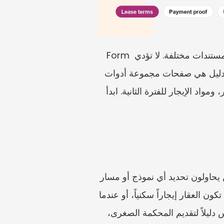
من السهل الخلط بين نماذج الإيجار لدى RVD في هونغ كونغ لأن أوضاع الإيجار المختلفة تستخدم مستندات مختلفة. لا تؤدي Form 
CR109 وForm AR2 ونماذج الإيجار المنظم جميعها الوظيفة نفسها. عائلة المصادر الرسمية لهذا الدليل هي صفحات مجموعة أدوات 
الإيجار التابعة لإدارة التقييم والأراضي، بما في ذلك مجموعة أدوات الإيجار، ومعلومات البيع والإيجار، ومواد الإيجار للفترة الثانية. ابدأ 
هذا الدليل مخصص لمالكي العقارات والمستأجرين والوكلاء ومديري العقارات في هونغ كونغ الذين يحاولون تحديد أي نموذج أو مسار 
عمل تابع لـ RVD قد ينطبق. وهو مفيد بشكل خاص عندما يقول أحدهم فقط قدّم CR109، أو عندما تكون العقار إيجاراً سكنياً، أو عندما 
يُباع الشقة مع خضوعها لإيجار، أو عندما قد تخضع الوحدة المقسمة لقواعد الإيجار المنظم. وهو ليس دليلاً لتقديم المحكمة الصغرى، 