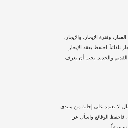
إذا بيع عقار مع خضوعه لإيجار قائم، فيجب أن تحافظ الأوراق على الاستمرارية: الأطراف، وعنوان العقار، وفترة الإيجار، والإيجار، 
والوديعة، وتفاصيل الإشعار، ومن يتلقى الإيجار الآن. لا تفترض أن البيع يعيد كتابة كل مستندات الإيجار تلقائياً. احتفظ بعقد الإيجار 
الأصلي، وأي إشعار، ومستند الإيجار المتعلق بالبيع، ورسالة تحويل الإيجار، والمراسلات من المالك القديم والجديد. يجب أن يعرف 
قد تتضمن مسارات نماذج RVD مواعيد نهائية، وطرق تقديم، وخطوات اعتماد، وعواقب لعدم الامتثال. لا تعتمد على إجابة من منتدى 
عقاري قديمة. تحقق من صفحة RVD الحالية الخاصة بالنموذج الذي تستخدمه. إذا فاتك موعد نهائي، فاحفظ الوقائع واسأل عن 
 مرتباً.