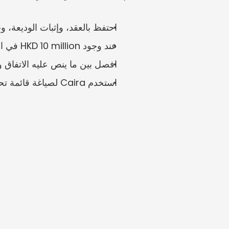
احتفظ بالعقد، وإثبات الوديعة، 
عند وجود HKD 10 million في الإيجار أو الإصلاحات أو خطر فقدان الوديعة، قد تكون حتى الأدلة الناقصة الصغيرة مهمة.
افصل بين ما ينص عليه الاتفاق وم
استخدم Caira لصياغة قائمة تحقق للمستندات جاهزة للمالك أو المستأجر أو المحكمة.