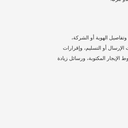
احتفظ بعقد الإيجار الموقع، وعقد الختم أو إثبات الختم إن وجد، وإيصالات الإيجار، وإيصال الوديعة، وتفاصيل الهوية أو الشركة، 
والمراسلات، وسجل التسليم عند الانتقال، والصور، وقراءات العدادات، والإشعارات المبلغة، وإثبات الإرسال أو التسليم، وإقرارات 
RVD. بالنسبة للوحدات المقسمة، احتفظ أيضاً بمطالبات المرافق، ووصف الطابق أو الغرفة، وشروط الإيجار المكتوبة، ورسائل زيادة 