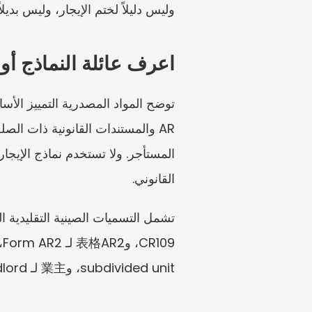
وليس دليلاً لختم الإيجار، وليس بدي
اعرف عائلة النماذج أولا
القانوني.
subdivided unit، و業主 لـ landlord، و租客 لـ tenant.