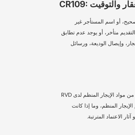
العقار والتوقيت
في إشعارات الإيجار السكني العادي، تكون المخاطر العملية أساسية لكنها مهمة: اسم المالك غير صحيح، أو اسم المستأجر غير 
صحيح، أو العنوان غير مكتمل، أو تاريخ البدء غير واضح، أو الإيجار غير صحيح، أو التوقيع مفقود، أو التقديم متأخر، أو يوجد عدم تطابق 
مع عقد الإيجار الفعلي. قبل إعداد النموذج، قارنه بعقد الإيجار، وسجل الختم إن وجد، وإيصالات الإيجار، وإيصال الوديعة، ورسائل 
قد تؤدي الوحدات المقسمة إلى إطار رسمي مختلف. إذا كان الإيجار يتعلق بوحدة مقسمة، فتحقق من مواد الإيجار المنظم لدى RVD 
قبل استخدام نموذج إيجار عام. تشمل الأسئلة التي يجب توضيحها ما إذا كان العقار يقع ضمن نظام الإيجار المنظم، وما إذا كانت 