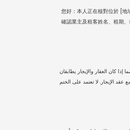
您好：本人正在核對位於 [地址] 的租賃文件。請確
確認業主及租客姓名、租期、
لا تخلط بين CR109 ونموذج المحكمة الصغرى. لا تستخدم نموذج الإيجار المنظم من دون التحقق مما إذا كان العقار والإيجار يطابقان 
الشروط. لا تتجاهل قواعد إيجار الفترة الثانية للوحدات المقسمة المنظمة. لا تقدّم نموذجاً يتعارض مع عقد الإيجار. لا تعتمد على الختم 