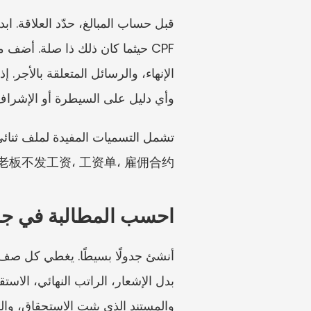
وأي دليل على السيطرة أو الإشراف
t Terms، 老板不发工资، 工资单، 雇佣合约
احسب المطالبة في ج