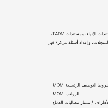
ارفع عقدك، وKETs، وكشوف الرواتب، والسجلات البنكية، والجداول، وتصديرات المحادثات، ومستندات الإنهاء، ومستندات TADM، 
وجدول المطالبة. يمكن أن تساعدك Unwildered في تنظيم الأدلة، ومقارنة المبالغ المطالب بها بالسجلات، وإعداد أسئلة مركزة قبل 
M: شروط التوظيف الرئيسية
MOM: الرواتب
لأطراف / مسار مطالبات العمل