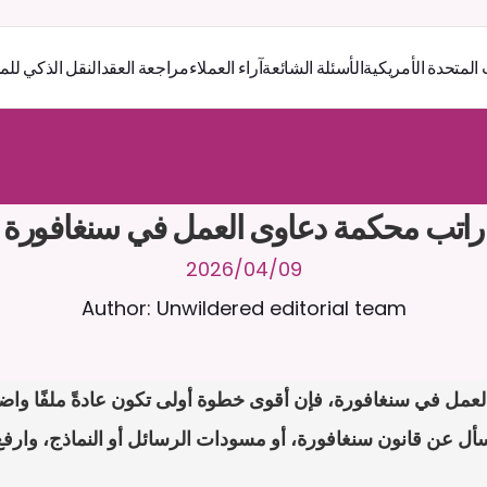
 المتحدة الأمريكية
الأسئلة الشائعة
آراء العملاء
مراجعة العقد
النقل الذكي للم
ر
ث
ك
أ
د
و
د
ر
ى
ل
ع
ل
و
ص
ح
ل
ل
ت
ا
د
ن
ت
س
م
ل
ا
ع
ف
ر
ا
.
7
/
4
2
a
r
i
a
C
ع
م
ن
ا
م
ت
ئ
ا
ة
ق
ا
ط
ب
ل
ة
ج
ا
ح
ا
ل
-
ة
ي
ن
ا
ج
م
ة
ب
ر
ج
ت
راتب محكمة دعاوى العمل في سنغافورة
09‏/04‏/2026
Author: Unwildered editorial team
سأل عن قانون سنغافورة، أو مسودات الرسائل أو النماذج، وارفع