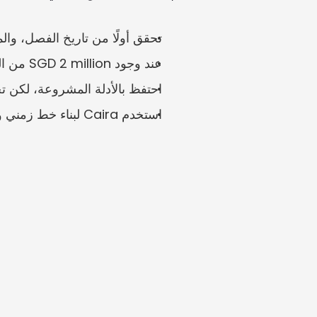
تحقق أولًا من تاريخ الفصل، والم
عند وجود SGD 2 million من الراتب أو المكافأة أو مكافأة نهاية الخدمة، قد يغيّر التسلسل الزمني الدقيق مسار التفاوض.
احتفظ بالأدلة المشروعة، لكن ت
استخدم Caira لبناء خط زمني وصياغة قائمة تحقق للرد.