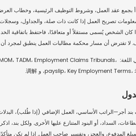
. لا تفترض أن مسار محكمة مطالبات العمل ينطبق لمجرد أن ال
تشمل التسميات المفيدة لملف ثنائي اللغة: mployment Claims Tribunals
payslip، Key Employmen، و 调解.
دول