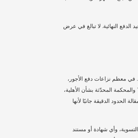
تحقق من إرشادات MOM الحالية بشأن الرواتب لمعرفة آخر المستجدات حول قواعد الدفع ومواعيد الدفع النهائية. لا تبالغ في عرض 
يبدأ المسار الرسمي عادةً بسير عمل تقديم المطالبة لدى TADM وإرشادات MOM بشأن النزاعات. في معظم نزاعات دفع الأجور، 
تسبق وساطة TADM تقديم الدعوى لدى محكمة مطالبات العمل. تحقّق دائمًا من إرشادات TADM والمحكمة المحدّثة بشأن الأهلية، 
والمهل الزمنية، وحدود المطالبة، والمستندات المطلوبة، والرسوم، والخطوات التالية. تترك هذه المقالة الحدود الدقيقة جانبًا لأنها 
إذا كانت الوساطة قد جرت بالفعل، فاحتفظ بإشعارات المواعيد، ومستندات الوساطة، ومقترحات التسوية، وأي شهادة أو مستند 