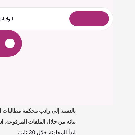
الولايات
ل
و
خ
د
ل
ا
ل
ي
ج
س
ت
بنائه من خلال الملفات المرفوعة. ا
ابدأ المحادثة خلال 30 ثانية