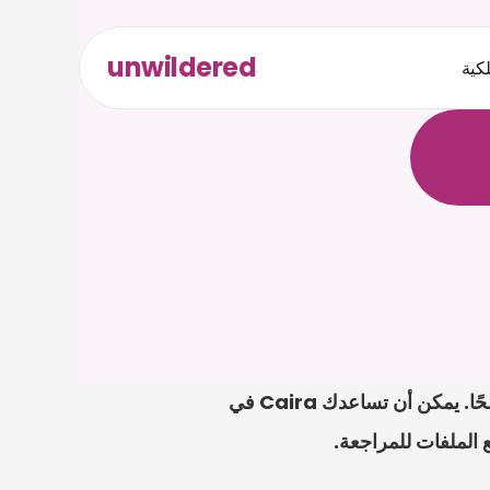
unwildered
لكية
ث
د
ح
ت
.
ة
ل
ص
بالنسبة إلى راتب محكمة مطالبات العمل في سنغافورة، فإن أقوى خطوة أولى تكون عادةً ملفًا واضحًا. يمكن أن تساعدك Caira في 
 الملفات للمراجعة.