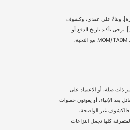
يمكن للعامل أن يرسل: مرحبًا [صاحب العمل/الموارد البشرية]، أنا أراجع سجلات راتبي عن [الفترة]. وبناءً على عقدي، وكشوف 
الرواتب، والجدول، والسجلات البنكية، أعتقد أن المبلغ غير المدفوع هو [المبلغ]، ويتكون من [البنود]. يرجى تأكيد تاريخ الدفع أو 
تزويدي بحسابكم بحلول [التاريخ]. إذا لم نتمكن من حل الأمر، فسأراجع مسار مطالبات العمل لدى MOM/TADM. مع التحية، 
غالبًا ما يقدّم الناس المطالبة قبل إجراء الحساب. ومن المشكلات المتكررة خلط الراتب بشكاوى غير ذات صلة، أو الاعتماد على 
الوعود الشفهية فقط، أو فقدان الجداول. ويتجاهل آخرون فروق كشوف الرواتب، أو يحذفون الرسائل بعد الإنهاء، أو يفوتون خطوات 
الوساطة، أو يستخدمون ECT فقط لأن خطوات TADM تم تجاوزها. كما يتعثر أصحاب العمل أيضًا: فالكشوف غير الواضحة، 
والاستقطاعات غير المفسرة، والتأخر في التواصل بشأن الدفع النهائي، وسجلات الموارد البشرية المتفرقة كلها تجعل النزاعات 