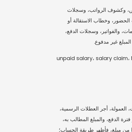
قبل حساب المبالغ، حدّد العلاقة. ابدأ بجمع عقد العمل، وشروط التوظيف الرئيسية، وخطاب العرض، وكشوف الرواتب، وسجلات 
CPF حيثما كان ذلك ذا صلة. أضف معلومات تصريح العمل إذا كانت ذات صلة، والجداول، وسجلات الحضور، وخطاب الاستقالة أو 
الإنهاء، والرسائل المتعلقة بالأجر. إذا كان الشخص يُسمى مستقلاً أو متعاقدًا، فاحتفظ باتفاقية الخدمات، والفواتير، وسجلات الدفع، 
مبلغ غير مدفوع.
unpaid salary، salary claim، MOM، TADM، E، 
أنشئ جدولًا بسيطًا. يغطي كل صف بند أجر—الراتب الأساسي، العمل الإضافي (إذا طُلب)، البدلات، العمولة، أجر العطلات الرسمية، 
بدل الإشعار، الراتب النهائي، الاستقطاعات، السداد، أو البنود المتنازع عليها الأخرى. ولكل بند، اذكر فترة الدفع، والمبلغ المطالب به، 
والمستند الذي يثبت الاستحقاق، والمبلغ المدفوع، والعجز، وتفسير صاحب العمل. إذا لم تكن متأكدًا من مبلغ، فأظهر طريقة الحساب؛ 