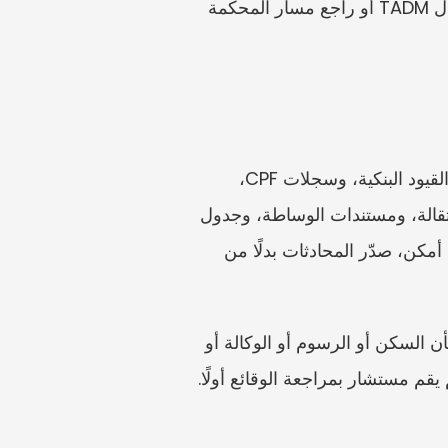
إحالة، وجميع المراسلات. إذا لم يحضر صاحب العمل أو لم يلتزم باتفاق، فاحتفظ بما يثبت ذلك. اسأل TADM أو راجع مسار المحكمة 
رتّب المستندات زمنيًا: العرض، والعقد أو KETs، والجدول، وسجلات الحضور، وكشوف الرواتب، والقيود البنكية، وسجلات CPF، 
والاستقطاعات، والرسائل، ورسائل البريد الإلكتروني مع الموارد البشرية، وخطابات الإنهاء أو الاستقالة، ومستندات الوساطة، وجدول 
المطالبة. يجب أن تُظهر لقطات الشاشة دائمًا التواريخ، والأسماء، وأرقام الهواتف، والسياق. وحيثما أمكن، صدّر المحادثات بدلًا من 
يجب على العاملين الحاصلين على تصاريح عمل الاحتفاظ بمستندات تصريح العمل وأي رسائل بشأن السكن أو الرسوم أو الوكالة أو 
قم مستشار بمراجعة الوقائع أولًا.