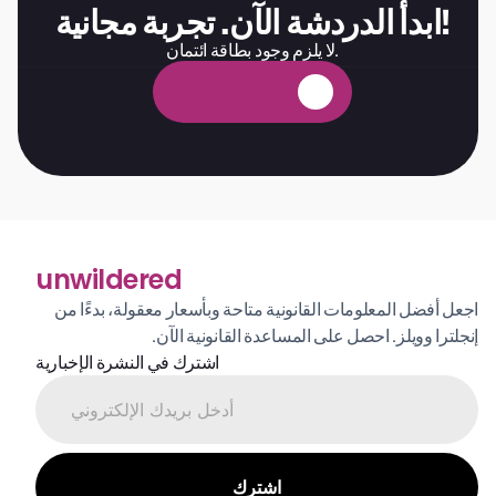
ابدأ الدردشة الآن. تجربة مجانية!
لا يلزم وجود بطاقة ائتمان.
ة
ي
ن
ا
ج
م
ة
ب
ر
ج
ت
unwildered
اجعل أفضل المعلومات القانونية متاحة وبأسعار معقولة، بدءًا من 
إنجلترا وويلز. احصل على المساعدة القانونية الآن.
اشترك في النشرة الإخبارية