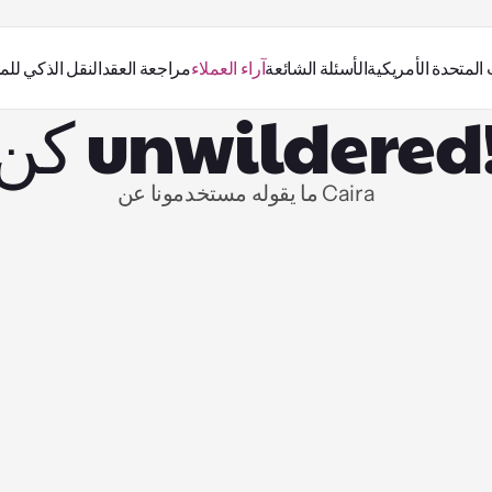
 المتحدة الأمريكية
الأسئلة الشائعة
آراء العملاء
مراجعة العقد
النقل الذكي للم
ن unwildered!
ما يقوله مستخدمونا عن Caira
كانت هذه نصيحة رائعة، وسآخذ بها وأقوم بذلك!! 
خطوة بخطوة.
تلقيتها منذ فترة طويلة.