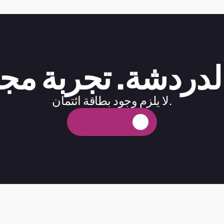
الدردشة. تجربة مجا
لا يلزم وجود بطاقة ائتمان.
ة
ي
ن
ا
ج
م
ة
ب
ر
ج
ت