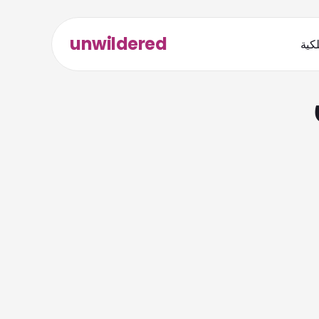
unwildered
لكية
شكرًا جزيلًا جدًا... هذه على الأرجح أكثر نصيحة مفيدة 