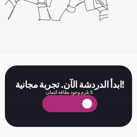
ابدأ الدردشة الآن. تجربة مجانية!
لا يلزم وجود بطاقة ائتمان.
ة
ي
ن
ا
ج
م
ة
ب
ر
ج
ت