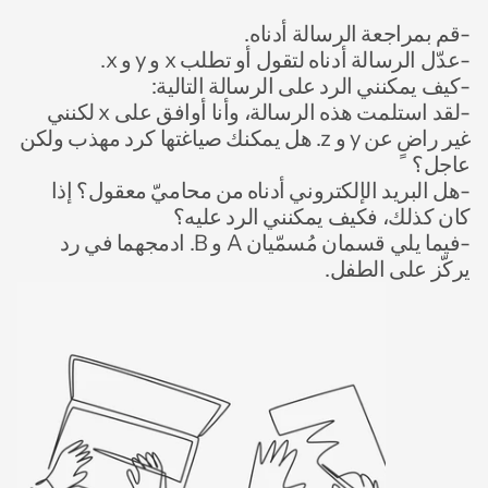
-قم بمراجعة الرسالة أدناه.
-عدّل الرسالة أدناه لتقول أو تطلب x و y و x.
-كيف يمكنني الرد على الرسالة التالية:
-لقد استلمت هذه الرسالة، وأنا أوافق على x لكنني 
غير راضٍ عن y و z. هل يمكنك صياغتها كرد مهذب ولكن 
عاجل؟
-هل البريد الإلكتروني أدناه من محاميّ معقول؟ إذا 
كان كذلك، فكيف يمكنني الرد عليه؟
-فيما يلي قسمان مُسمّيان A و B. ادمجهما في رد 
يركّز على الطفل.