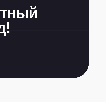
тный 
д!