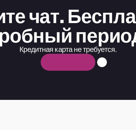
те чат. Беспла
робный перио
Кредитная карта не требуется.
Б
е
с
п
л
а
т
н
ы
й
п
р
о
б
н
ы
й
п
е
р
и
о
д