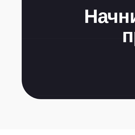
Начни
п