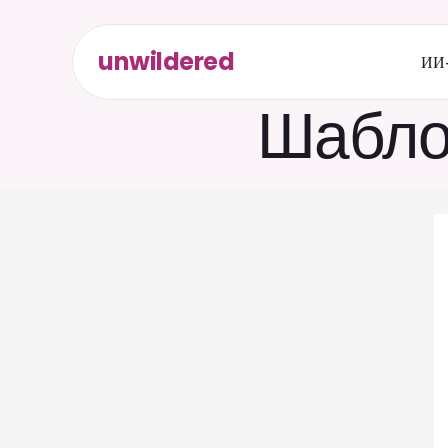
unwildered
ИИ-
Шабло