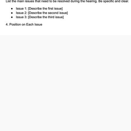
о документ, который вы готовите перед судебн
тий и то, какое решение вы хотите получить о
рения и ключевые моменты, которые вы хотите 
все детали во время слушания.
 позиции — чётко и кратко представить ваши д
биться. Это гарантирует, что ваш голос будет у
озиции по рассматриваемым вопросам.