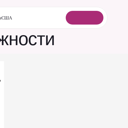
ы
США
В
о
й
т
и
жности