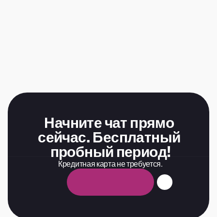
Начните чат прямо 
сейчас. Бесплатный 
пробный период!
Кредитная карта не требуется.
Б
е
с
п
л
а
т
н
ы
й
п
р
о
б
н
ы
й
п
е
р
и
о
д