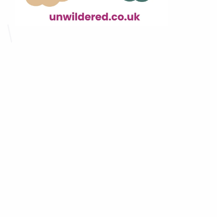
Как ChatGPT, но для 
студентов-юристов.
Можете представить, что вы не чувствуете 
себя в тупике или беспомощным? Caira 
может сделать ваше юридическое обучение 
проще и более эмоционально 
переносимым
. 
Получайте ответы, которые ясны, лаконичны 
и 
легко воспринимаются
 без лишних 
подробностей. Это экономит ваше время и 