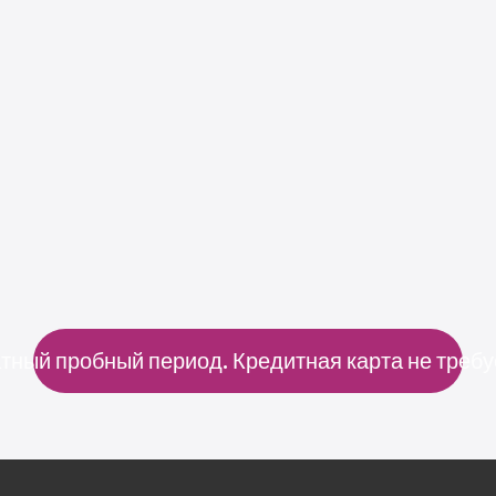
Практические задания, пробные экзамены и 
персонализированная 
обратная связь, 
чтобы вы были готовы к экзамену
. Она 
подбирает тесты под ваш уровень, помогая 
сосредоточиться на областях, которые нужно 
улучшить. Это как иметь напарника по 
повторению, который точно знает, что вам 
нужно.
тный пробный период. Кредитная карта не требу