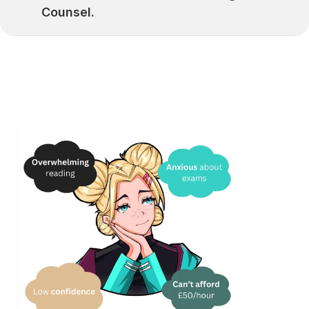
Counsel.
Мы вас слышим..
Вы чувствуете себя юридически 
вымотанными.