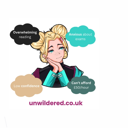
Мы вас слышим..
Вы чувствуете себя юридически 
вымотанными.
Как ChatGPT, но для 
студентов-юристов.