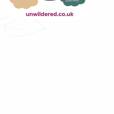
Как ChatGPT, но для 
медицинских 
специалистов.
Можете ли вы представить себе мгновенную 
ясность по юридическим вопросам, 
связанным с вашей работой в сфере 
здравоохранения? Caira создана, чтобы 
помочь вам быстро и уверенно разбираться в 
вопросах трудового, регуляторного и 
пациентского права 
быстро и уверенно
. 