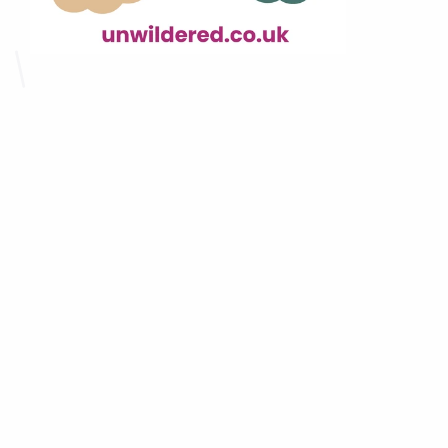
Как ChatGPT, но для 
специалистов 
здравоохранения
Работа в сфере здравоохранения требует 
больших усилий. Когда возникают 
юридические вопросы — будь то трудовые 
отношения, уход за пациентами, управление 
практикой или профессиональные стандарты 
— для всех специалистов здравоохранения, 
от врачей и медсестёр до фармацевтов и 
физиотерапевтов, крайне важно находить 