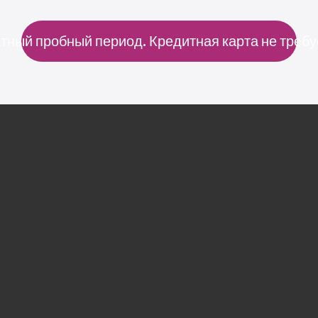
индивидуальных практиков.
тный пробный период. Кредитная карта не требу
Дислексия, СДВГ или трудности 
в обучении