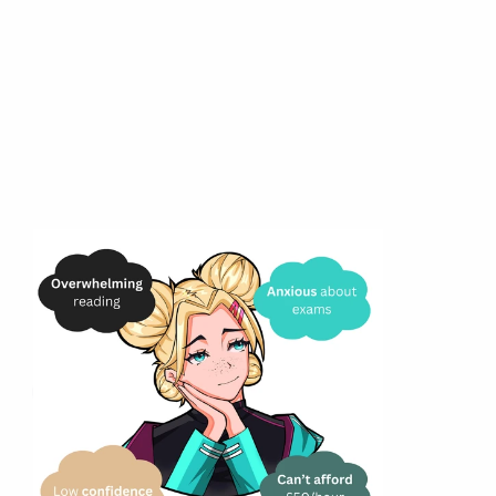
Мы вас слышим..
Вы чувствуете себя юридически 
вымотанными.