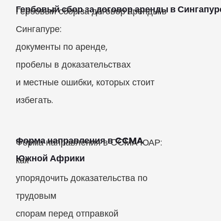
Гербовый сбор за договор аренды в Сингапур
Гербовый сбор за договор аренды в 
Сингапуре:

документы по аренде,

пробелы в доказательствах

и местные ошибки, которых стоит 
избегать.
Форма направления в CCMA

Форма направления в CCMA ЮАР: 
Южной Африки
как

упорядочить доказательства по 
трудовым

спорам перед отправкой 