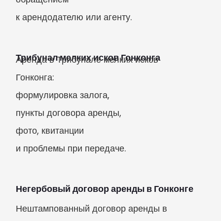
к арендодателю или агенту.
Трибунал мелких исков Гонконга
Аренда в Трибунале мелких исков 
Гонконга:

формулировка залога,

пункты договора аренды,

фото, квитанции

и проблемы при передаче.
Негербовый договор аренды в Гонконге
Нештампованный договор аренды в 