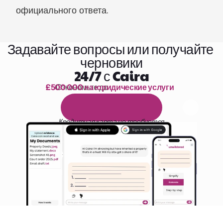
официального ответа.
Задавайте вопросы или получайте 
черновики
24/7 с Caira
£500 000 на юридические услуги
Сэкономьте до 
1 000 часов чтения
Б
е
с
п
л
а
т
н
ы
й
1
4
-
д
н
е
в
н
ы
й
п
р
о
б
н
ы
й
п
е
р
и
о
д
Кредитная карта не требуется