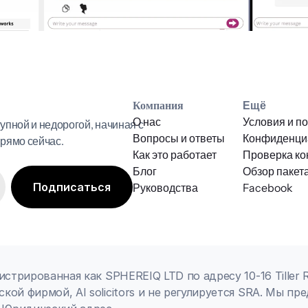
Компания
Ещё
О нас
Условия и п
ной и недорогой, начиная с 
Вопросы и ответы
Конфиденци
рямо сейчас.
Как это работает
Проверка ко
Блог
Обзор пакета
Руководства
Facebook
стрированная как SPHEREIQ LTD по адресу 10-16 Tiller Ro
кой фирмой, AI solicitors и не регулируется SRA. Мы пр