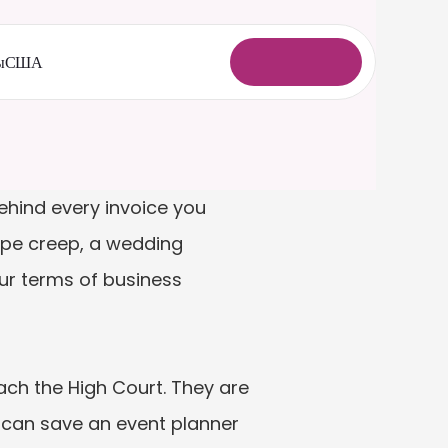
ы
США
В
о
й
т
и
ehind every invoice you 
pe creep, a wedding 
r terms of business 
ch the High Court. They are 
e can save an event planner 