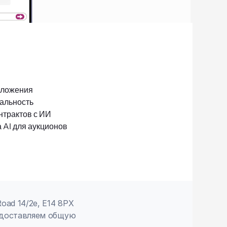
оложения
альность
нтрактов с ИИ
 AI для аукционов
ad 14/2e, E14 8PX 
едоставляем общую 