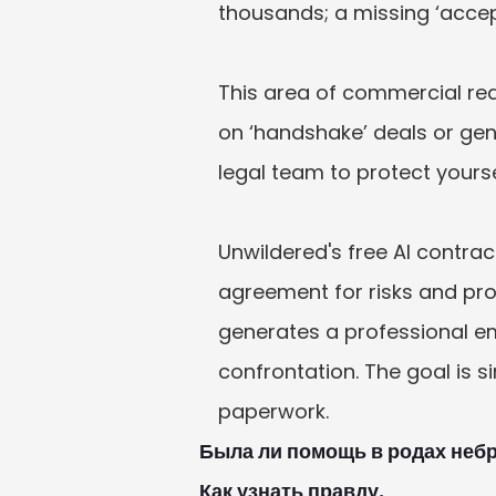
thousands; a missing ‘accep
This area of commercial rea
on ‘handshake’ deals or gener
legal team to protect yoursel
Unwildered's free AI contra
agreement for risks and prov
generates a professional ema
confrontation. The goal is si
Была ли помощь в родах небр
Как узнать правду.
