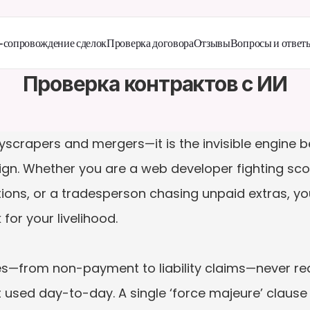
сопровождение сделок
Проверка договора
Отзывы
Вопросы и ответ
Проверка контрактов с ИИ
skyscrapers and mergers—it is the invisible engine b
gn. Whether you are a web developer fighting sco
ons, or a tradesperson chasing unpaid extras, you
or your livelihood.

s—from non-payment to liability claims—never rea
nt used day-to-day. A single ‘force majeure’ claus