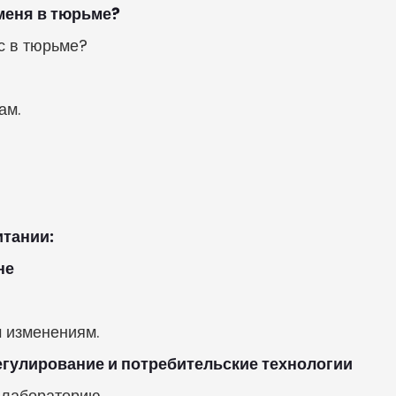
меня в тюрьме?
 в тюрьме?

м.

тании:

не
м изменениям.
регулирование и потребительские технологии
лабораторию,
