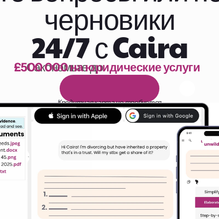
черновики
24/7 с Caira
£500 000 на юридические услуги
Сэкономьте до 
1 000 часов чтения
Б
е
с
п
л
а
т
н
ы
й
1
4
-
д
н
е
в
н
ы
й
п
р
о
б
н
ы
й
п
е
р
и
о
д
Кредитная карта не требуется