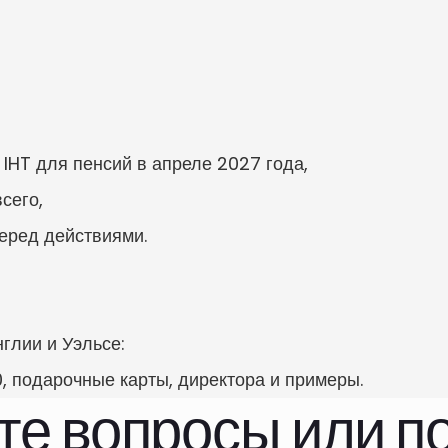
IHT для пенсий в апреле 2027 года,

его,

перед действиями.
глии и Уэльсе:

, подарочные карты, директора и примеры.
е вопросы или по