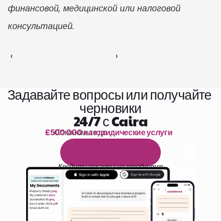
финансовой, медицинской или налоговой 
консультацией.
‹ 
 ›
Задавайте вопросы или получайте 
черновики
24/7 с Caira
£500 000 на юридические услуги
Сэкономьте до 
1 000 часов чтения
Б
е
с
п
л
а
т
н
ы
й
1
4
-
д
н
е
в
н
ы
й
п
р
о
б
н
ы
й
п
е
р
и
о
д
Кредитная карта не требуется