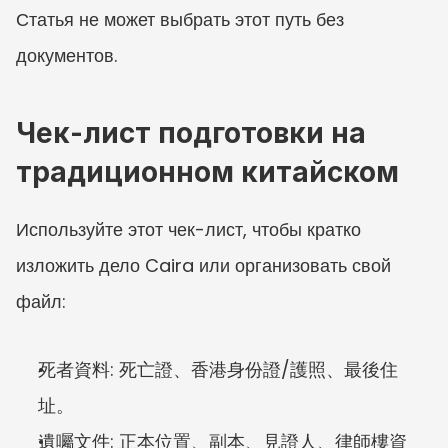
Статья не может выбрать этот путь без 
документов.
Чек-лист подготовки на 
традиционном китайском
Используйте этот чек-лист, чтобы кратко 
изложить дело Caira или организовать свой 
файл:
死者資料: 死亡證、香港身份證/護照、最後住
址。
遺囑文件: 正本位置、副本、見證人、律師樓資