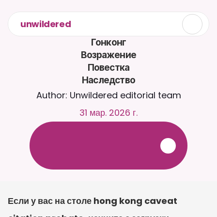
unwildered
Гонконг

Возражение

Повестка

Наследство
Author: Unwildered editorial team
31 мар. 2026 г.
О
б
щ
а
й
т
е
с
ь
с
C
a
i
r
a
2
4
/
7
.
З
а
г
р
у
ж
а
й
т
е
д
о
к
у
м
е
н
т
ы
д
л
я
б
о
л
е
е
р
е
л
е
в
а
н
т
н
ы
х
о
т
в
е
т
о
в
.
Б
е
с
п
л
а
т
н
а
я
п
р
о
б
н
а
я
в
е
р
с
и
я
—
к
р
е
д
и
т
н
а
я
к
а
р
т
а
н
е
т
р
е
б
у
е
т
с
я
Если у вас на столе hong kong caveat 