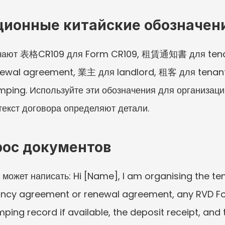
ционные китайские обозначен
ючают 表格CR109 для Form CR109, 租賃通知書 для ten
ewal agreement, 業主 для landlord, 租客 для tenant
ng. Используйте эти обозначения для организации
екст договора определяют детали.
рос документов
может написать: Hi [Name], I am organising the ten
ancy agreement or renewal agreement, any RVD Fo
ng record if available, the deposit receipt, and t