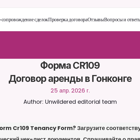
сопровождение сделок
Проверка договора
Отзывы
Вопросы и ответ
й
т
е
с
ь
с
C
a
i
r
a
2
4
/
7
.
З
а
г
р
у
ж
а
й
т
е
д
о
к
у
м
е
н
т
ы
д
л
я
б
о
л
е
е
а
н
т
н
ы
х
о
т
в
е
т
о
в
.
Б
е
с
п
л
а
т
н
а
я
п
р
о
б
н
а
я
в
е
р
с
и
я
—
к
р
е
д
и
т
н
а
я
н
е
т
р
е
б
у
е
т
с
я
Форма CR109

Договор аренды в Гонконге
25 апр. 2026 г.
Author: Unwildered editorial team
orm Cr109 Tenancy Form? Загрузите соответству
ческий чек-лист документов. Спрашивайте о праве