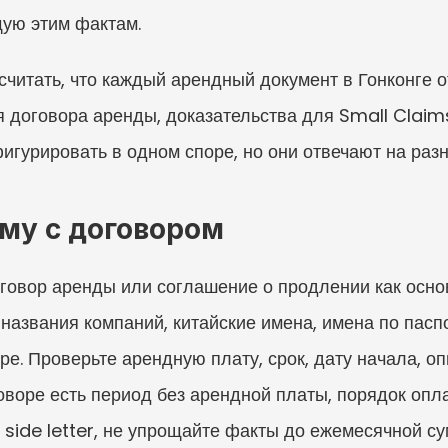
щую этим фактам.
читать, что каждый арендный документ в Гонконге от
ия договора аренды, доказательства для Small Claim
игурировать в одном споре, но они отвечают на раз
му с договором
овор аренды или соглашение о продлении как основ
 названия компаний, китайские имена, имена по пасп
оре. Проверьте арендную плату, срок, дату начала, о
оворе есть период без арендной платы, порядок оп
 side letter, не упрощайте факты до ежемесячной с