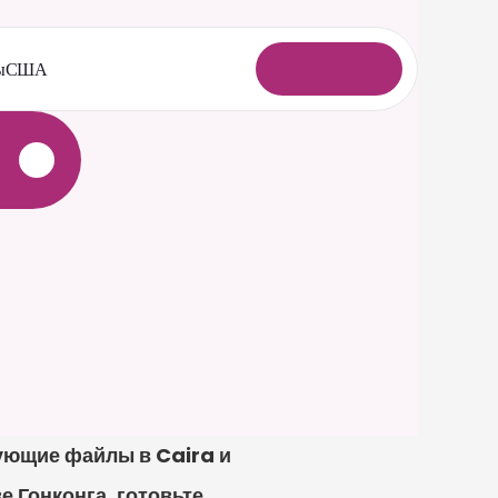
ы
США
В
о
й
т
и
ющие файлы в Caira и 
 Гонконга, готовьте 