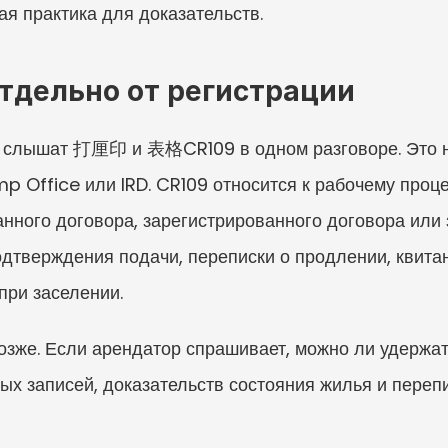
ая практика для доказательств.
тдельно от регистрации
 слышат 打厘印 и 表格CR109 в одном разговоре. Это не 
mp Office или IRD. CR109 относится к рабочему проц
нного договора, зарегистрированного договора или з
одтверждения подачи, переписки о продлении, квитан
при заселении.
озже. Если арендатор спрашивает, можно ли удержать
ых записей, доказательств состояния жилья и переписк