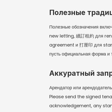
Полезные тради
Полезные обозначения вкл
new letting, 續訂租約 для ren
agreement и 打厘印 для stampi
пусть официальная форма и т
Аккуратный зап
Арендатор или арендодатель 
Please send the signed ten
acknowledgement, any stampi