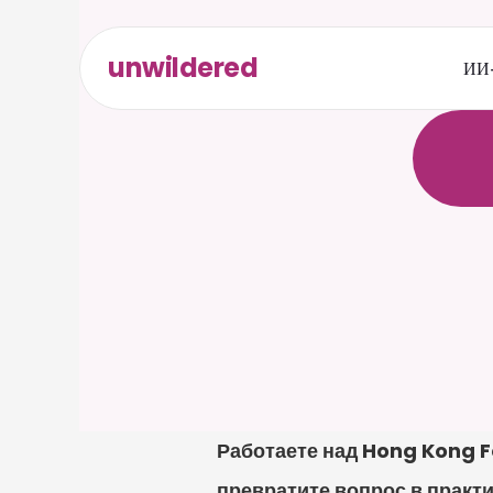
unwildered
ИИ-
О
б
щ
а
р
е
л
е
в
к
а
р
т
а
Работаете над Hong Kong F
превратите вопрос в практи