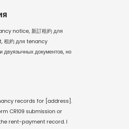
ия
ancy notice, 新訂租約 для 
, 租約 для tenancy 
 двуязычных документов, но 
ancy records for [address]. 
rm CR109 submission or 
he rent-payment record. I 