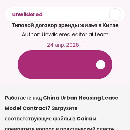
unwildered
Типовой договор аренды жилья в Китае
Author: Unwildered editorial team
24 апр. 2026 г.
О
б
щ
а
й
т
е
с
ь
с
C
a
i
r
a
2
4
/
7
.
З
а
г
р
у
ж
а
й
т
е
д
о
к
у
м
е
н
т
ы
д
л
я
б
о
л
е
е
р
е
л
е
в
а
н
т
н
ы
х
о
т
в
е
т
о
в
.
Б
е
с
п
л
а
т
н
а
я
п
р
о
б
н
а
я
в
е
р
с
и
я
—
к
р
е
д
и
т
н
а
я
к
а
р
т
а
н
е
т
р
е
б
у
е
т
с
я
Работаете над China Urban Housing Lease 
Model Contract? Загрузите 
соответствующие файлы в Caira и 
превратите вопрос в практический список 