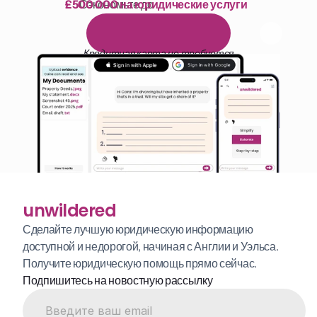
£500 000 на юридические услуги
Сэкономьте до 
1 000 часов чтения
Б
е
с
п
л
а
т
н
ы
й
1
4
-
д
н
е
в
н
ы
й
п
р
о
б
н
ы
й
п
е
р
и
о
д
Кредитная карта не требуется
unwildered
Сделайте лучшую юридическую информацию 
доступной и недорогой, начиная с Англии и Уэльса. 
Получите юридическую помощь прямо сейчас.
Подпишитесь на новостную рассылку