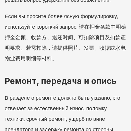
Если вы просите более ясную формулировку, 
используйте короткий запрос: 请在押金条款中明确
押金金额、收款方、退还时间、可扣除项目及扣款证
明要求。若需扣除，请提供照片、发票、收据或水电
物业费用明细等材料。
Ремонт, передача и опись
В разделе о ремонте должно быть указано, кто 
отвечает за естественный износ, поломку 
техники, срочный ремонт, ущерб по вине 
арендатора и задержку ремонта со стороны 