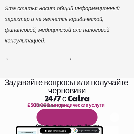
Эта статья носит общий информационный 
характер и не является юридической, 
финансовой, медицинской или налоговой 
консультацией.
‹ 
 ›
Задавайте вопросы или получайте 
черновики
24/7 с Caira
£500 000 на юридические услуги
Сэкономьте до 
1 000 часов чтения
Б
е
с
п
л
а
т
н
ы
й
1
4
-
д
н
е
в
н
ы
й
п
р
о
б
н
ы
й
п
е
р
и
о
д
Кредитная карта не требуется