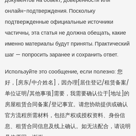
онлайн-подтверждения. Поскольку 
подтвержденные официальные источники 
частичны, эта статья не должна обещать, какие 
именно материалы будут приняты. Практический 
шаг — попросить заранее и сохранить ответ.
Используйте это сообщение, если полезно: 您
好，[房东/中介姓名]，因办理[居住登记/租赁备案/
单位证明/其他事项]需要，我需要确认位于[地址]的
房屋租赁合同备案/登记事宜。请您协助提供或确认
官方流程所需材料，包括产权或授权资料、身份信
息、租赁合同信息及线上确认。如无法配合，请说明