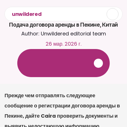
unwildered
Подача договора аренды в Пекине, Китай
Author: Unwildered editorial team
26 мар. 2026 г.
О
б
щ
а
й
т
е
с
ь
с
C
a
i
r
a
2
4
/
7
.
З
а
г
р
у
ж
а
й
т
е
д
о
к
у
м
е
н
т
ы
д
л
я
б
о
л
е
е
р
е
л
е
в
а
н
т
н
ы
х
о
т
в
е
т
о
в
.
Б
е
с
п
л
а
т
н
а
я
п
р
о
б
н
а
я
в
е
р
с
и
я
—
к
р
е
д
и
т
н
а
я
к
а
р
т
а
н
е
т
р
е
б
у
е
т
с
я
Прежде чем отправлять следующее 
сообщение о регистрации договора аренды в 
Пекине, дайте Caira проверить документы и 
выявить недостающую информацию. 