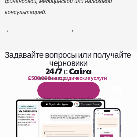
финансовой, медицинской или налоговой 
консультацией.
‹ 
 ›
Задавайте вопросы или получайте 
черновики
24/7 с Caira
£500 000 на юридические услуги
Сэкономьте до 
1 000 часов чтения
Б
е
с
п
л
а
т
н
ы
й
1
4
-
д
н
е
в
н
ы
й
п
р
о
б
н
ы
й
п
е
р
и
о
д
Кредитная карта не требуется