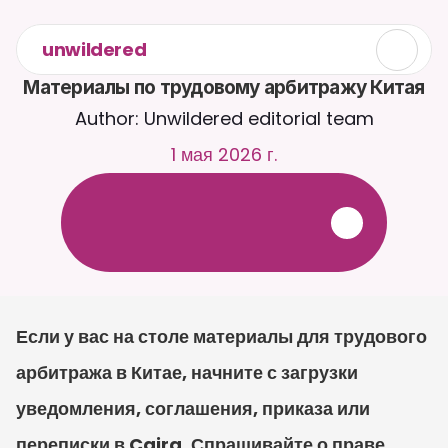
unwildered
Материалы по трудовому арбитражу Китая
Author: Unwildered editorial team
1 мая 2026 г.
О
б
щ
а
й
т
е
с
ь
с
C
a
i
r
a
2
4
/
7
.
З
а
г
р
у
ж
а
й
т
е
д
о
к
у
м
е
н
т
ы
д
л
я
б
о
л
е
е
р
е
л
е
в
а
н
т
н
ы
х
о
т
в
е
т
о
в
.
Б
е
с
п
л
а
т
н
а
я
п
р
о
б
н
а
я
в
е
р
с
и
я
—
к
р
е
д
и
т
н
а
я
к
а
р
т
а
н
е
т
р
е
б
у
е
т
с
я
Если у вас на столе материалы для трудового 
арбитража в Китае, начните с загрузки 
уведомления, соглашения, приказа или 
переписки в Caira. Спрашивайте о праве 