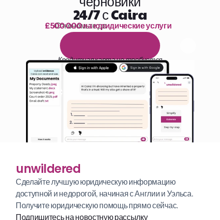
черновики
24/7 с Caira
£500 000 на юридические услуги
Сэкономьте до 
1 000 часов чтения
Б
е
с
п
л
а
т
н
ы
й
1
4
-
д
н
е
в
н
ы
й
п
р
о
б
н
ы
й
п
е
р
и
о
д
Кредитная карта не требуется
unwildered
Сделайте лучшую юридическую информацию 
доступной и недорогой, начиная с Англии и Уэльса. 
Получите юридическую помощь прямо сейчас.
Подпишитесь на новостную рассылку