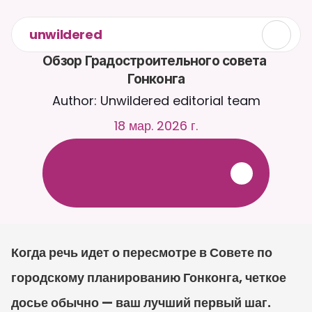
unwildered
Обзор Градостроительного совета 
Гонконга
Author: Unwildered editorial team
18 мар. 2026 г.
О
б
щ
а
й
т
е
с
ь
с
C
a
i
r
a
2
4
/
7
.
З
а
г
р
у
ж
а
й
т
е
д
о
к
у
м
е
н
т
ы
д
л
я
б
о
л
е
е
р
е
л
е
в
а
н
т
н
ы
х
о
т
в
е
т
о
в
.
Б
е
с
п
л
а
т
н
а
я
п
р
о
б
н
а
я
в
е
р
с
и
я
—
к
р
е
д
и
т
н
а
я
к
а
р
т
а
н
е
т
р
е
б
у
е
т
с
я
Когда речь идет о пересмотре в Совете по 
городскому планированию Гонконга, четкое 
досье обычно — ваш лучший первый шаг. 