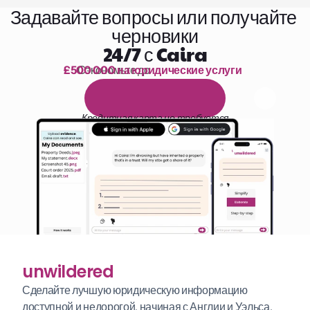
Задавайте вопросы или получайте 
черновики
24/7 с Caira
£500 000 на юридические услуги
Сэкономьте до 
1 000 часов чтения
Б
е
с
п
л
а
т
н
ы
й
1
4
-
д
н
е
в
н
ы
й
п
р
о
б
н
ы
й
п
е
р
и
о
д
Кредитная карта не требуется
unwildered
Сделайте лучшую юридическую информацию 
доступной и недорогой, начиная с Англии и Уэльса. 