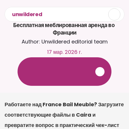
unwildered
Бесплатная меблированная аренда во 
Франции
Author: Unwildered editorial team
17 мар. 2026 г.
О
б
щ
а
й
т
е
с
ь
с
C
a
i
r
a
2
4
/
7
.
З
а
г
р
у
ж
а
й
т
е
д
о
к
у
м
е
н
т
ы
д
л
я
б
о
л
е
е
р
е
л
е
в
а
н
т
н
ы
х
о
т
в
е
т
о
в
.
Б
е
с
п
л
а
т
н
а
я
п
р
о
б
н
а
я
в
е
р
с
и
я
—
к
р
е
д
и
т
н
а
я
к
а
р
т
а
н
е
т
р
е
б
у
е
т
с
я
Работаете над France Bail Meuble? Загрузите 
соответствующие файлы в Caira и 
превратите вопрос в практический чек-лист 