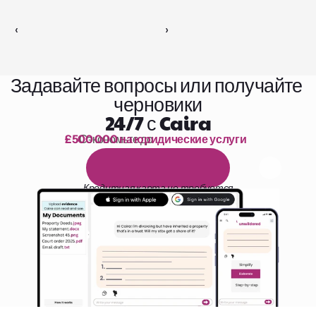
‹ 
 ›
Задавайте вопросы или получайте 
черновики
24/7 с Caira
£500 000 на юридические услуги
Сэкономьте до 
1 000 часов чтения
Б
е
с
п
л
а
т
н
ы
й
1
4
-
д
н
е
в
н
ы
й
п
р
о
б
н
ы
й
п
е
р
и
о
д
Кредитная карта не требуется