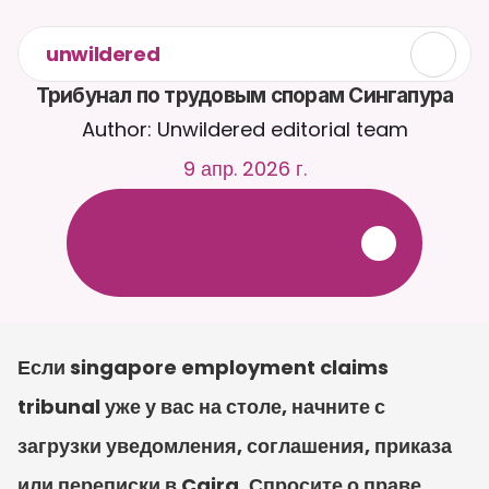
unwildered
Трибунал по трудовым спорам Сингапура
Author: Unwildered editorial team
9 апр. 2026 г.
О
б
щ
а
й
т
е
с
ь
с
C
a
i
r
a
2
4
/
7
.
З
а
г
р
у
ж
а
й
т
е
д
о
к
у
м
е
н
т
ы
д
л
я
б
о
л
е
е
р
е
л
е
в
а
н
т
н
ы
х
о
т
в
е
т
о
в
.
Б
е
с
п
л
а
т
н
а
я
п
р
о
б
н
а
я
в
е
р
с
и
я
—
к
р
е
д
и
т
н
а
я
к
а
р
т
а
н
е
т
р
е
б
у
е
т
с
я
Если singapore employment claims 
tribunal уже у вас на столе, начните с 
загрузки уведомления, соглашения, приказа 
или переписки в Caira. Спросите о праве 