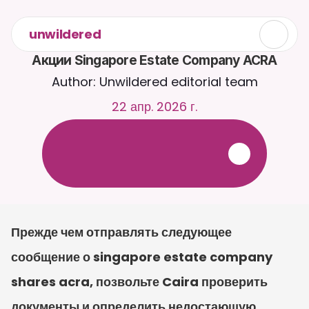
unwildered
Акции Singapore Estate Company ACRA
Author: Unwildered editorial team
22 апр. 2026 г.
О
б
щ
а
й
т
е
с
ь
с
C
a
i
r
a
2
4
/
7
.
З
а
г
р
у
ж
а
й
т
е
д
о
к
у
м
е
н
т
ы
д
л
я
б
о
л
е
е
р
е
л
е
в
а
н
т
н
ы
х
о
т
в
е
т
о
в
.
Б
е
с
п
л
а
т
н
а
я
п
р
о
б
н
а
я
в
е
р
с
и
я
—
к
р
е
д
и
т
н
а
я
к
а
р
т
а
н
е
т
р
е
б
у
е
т
с
я
Прежде чем отправлять следующее 
сообщение о singapore estate company 
shares acra, позвольте Caira проверить 
документы и определить недостающую 