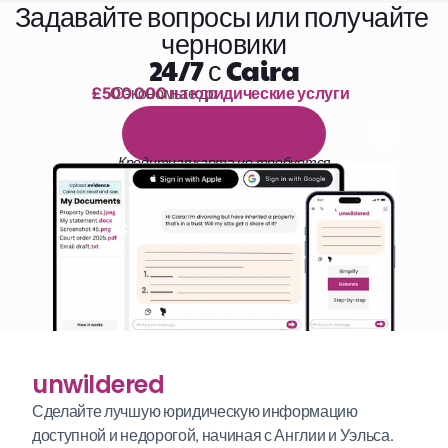
Задавайте вопросы или получайте 
черновики
24/7 с Caira
£500 000 на юридические услуги
Сэкономьте до 
1 000 часов чтения
Б
е
с
п
л
а
т
н
ы
й
1
4
-
д
н
е
в
н
ы
й
п
р
о
б
н
ы
й
п
е
р
и
о
д
Кредитная карта не требуется
unwildered
Сделайте лучшую юридическую информацию 
доступной и недорогой, начиная с Англии и Уэльса. 