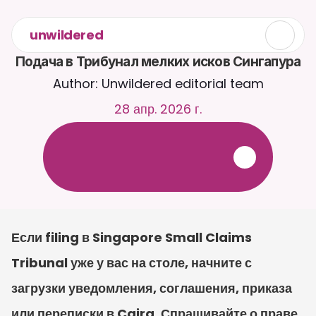
unwildered
Подача в Трибунал мелких исков Сингапура
Author: Unwildered editorial team
28 апр. 2026 г.
О
б
щ
а
й
т
е
с
ь
с
C
a
i
r
a
2
4
/
7
.
З
а
г
р
у
ж
а
й
т
е
д
о
к
у
м
е
н
т
ы
д
л
я
б
о
л
е
е
р
е
л
е
в
а
н
т
н
ы
х
о
т
в
е
т
о
в
.
Б
е
с
п
л
а
т
н
а
я
п
р
о
б
н
а
я
в
е
р
с
и
я
—
к
р
е
д
и
т
н
а
я
к
а
р
т
а
н
е
т
р
е
б
у
е
т
с
я
Если filing в Singapore Small Claims 
Tribunal уже у вас на столе, начните с 
загрузки уведомления, соглашения, приказа 
или переписки в Caira. Спрашивайте о праве 