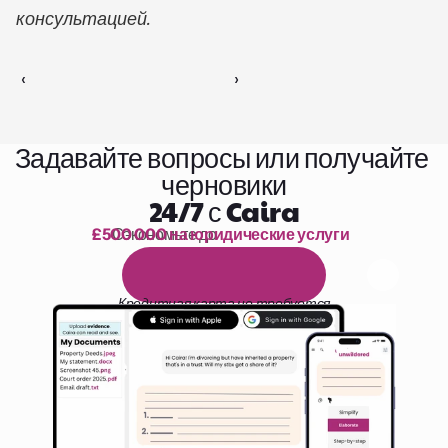
консультацией.
‹ 
 ›
Задавайте вопросы или получайте 
черновики
24/7 с Caira
£500 000 на юридические услуги
Сэкономьте до 
1 000 часов чтения
Б
е
с
п
л
а
т
н
ы
й
1
4
-
д
н
е
в
н
ы
й
п
р
о
б
н
ы
й
п
е
р
и
о
д
Кредитная карта не требуется