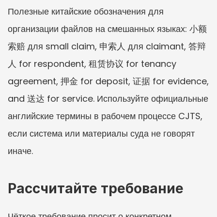
Полезные китайские обозначения для 
организации файлов на смешанных языках: 小额
索赔 для small claim, 申索人 для claimant, 答辩
人 for respondent, 租赁协议 for tenancy 
agreement, 押金 for deposit, 证据 for evidence, 
and 送达 for service. Используйте официальные 
английские термины в рабочем процессе CJTS, 
если система или материалы суда не говорят 
иначе.
Рассчитайте требование
Чёткое требование просит о конкретном 