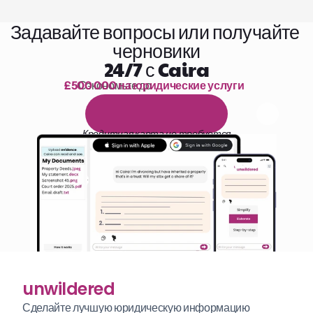
Задавайте вопросы или получайте 
черновики
24/7 с Caira
£500 000 на юридические услуги
Сэкономьте до 
1 000 часов чтения
Б
е
с
п
л
а
т
н
ы
й
1
4
-
д
н
е
в
н
ы
й
п
р
о
б
н
ы
й
п
е
р
и
о
д
Кредитная карта не требуется
unwildered
Сделайте лучшую юридическую информацию 