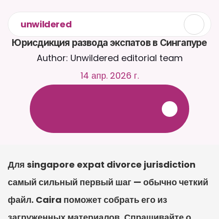
unwildered
Юрисдикция развода экспатов в Сингапуре
Author: Unwildered editorial team
14 апр. 2026 г.
О
б
щ
а
й
т
е
с
ь
с
C
a
i
r
a
2
4
/
7
.
З
а
г
р
у
ж
а
й
т
е
д
о
к
у
м
е
н
т
ы
д
л
я
б
о
л
е
е
р
е
л
е
в
а
н
т
н
ы
х
о
т
в
е
т
о
в
.
Б
е
с
п
л
а
т
н
а
я
п
р
о
б
н
а
я
в
е
р
с
и
я
—
к
р
е
д
и
т
н
а
я
к
а
р
т
а
н
е
т
р
е
б
у
е
т
с
я
Для singapore expat divorce jurisdiction 
самый сильный первый шаг — обычно четкий 
файл. Caira поможет собрать его из 
загруженных материалов. Спрашивайте о 