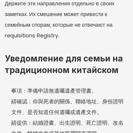
Держите эти направления отдельно в своих 
заметках. Их смешение может привести к 
семейным спорам, которые не отвечают на 
requisitions Registry.
Уведомление для семьи на 
традиционном китайском
事項：準備申請無遺囑遺產管理書。
請確認：你與死者的關係、聯絡地址、身份證明
文件、是否知道任何遺囑或遺產文件。
請提供：結婚證書、出生證明、死亡證明、改名