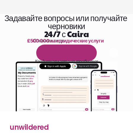
Задавайте вопросы или получайте 
черновики
24/7 с Caira
£500 000 на юридические услуги
Сэкономьте до 
1 000 часов чтения
Б
е
с
п
л
а
т
н
ы
й
1
4
-
д
н
е
в
н
ы
й
п
р
о
б
н
ы
й
п
е
р
и
о
д
Кредитная карта не требуется
unwildered