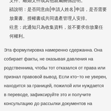
文件、離婚文件或其他親屬關係證明。
請說明：是否同意由[申請人姓名]申請，是否需要
放棄書、授權書或共同遺產管理人安排。
注意：此通知只為收集資料，並不要求你放棄任
何權利。
Эта формулировка намеренно сдержанна. Она 
собирает факты, не оказывая давления на 
родственника, чтобы тот отказался от права или 
признал правовой вывод. Если кто-то не уверен, 
находится за границей, пожилой или нуждается 
в переводе, зафиксируйте это и получите 
консультацию до рассылки документов на 