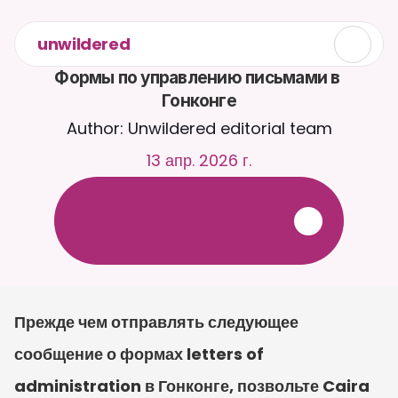
unwildered
Формы по управлению письмами в 
Гонконге
Author: Unwildered editorial team
13 апр. 2026 г.
О
б
щ
а
й
т
е
с
ь
с
C
a
i
r
a
2
4
/
7
.
З
а
г
р
у
ж
а
й
т
е
д
о
к
у
м
е
н
т
ы
д
л
я
б
о
л
е
е
р
е
л
е
в
а
н
т
н
ы
х
о
т
в
е
т
о
в
.
Б
е
с
п
л
а
т
н
а
я
п
р
о
б
н
а
я
в
е
р
с
и
я
—
к
р
е
д
и
т
н
а
я
к
а
р
т
а
н
е
т
р
е
б
у
е
т
с
я
Прежде чем отправлять следующее 
сообщение о формах letters of 
administration в Гонконге, позвольте Caira 