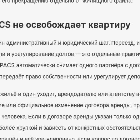
о его прекращению отдельно от жилищного файла.
S не освобождает квартиру
н административный и юридический шаг. Переезд, и
и и урегулирование долгов — это отдельные практиче
PACS автоматически снимает одного партнёра с дого
 передаёт право собственности или урегулирует депо
жильё и один уходит, арендодателю или агентству в
е или официальное изменение договора аренды, пре
 человека. Если в договоре аренды указан только од
более хрупкой и зависеть от конкретных обстоятельст
ращён и всё урегулировано, если вопрос по договор