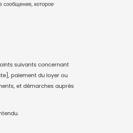
 сообщение, которое 
points suivants concernant 
te], paiement du loyer ou 
ements, et démarches auprès 
ntendu.