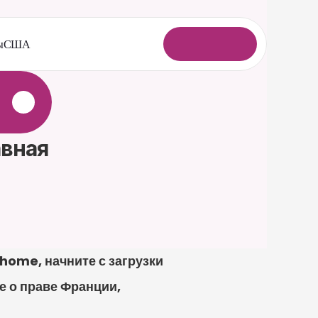
ы
США
В
о
й
т
и
авная
home, начните с загрузки 
 о праве Франции, 