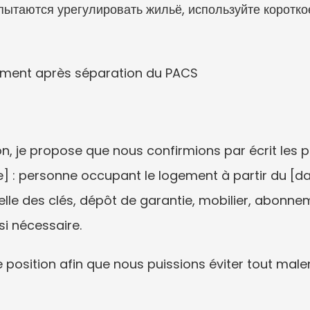
пытаются урегулировать жильё, используйте короткое
gement après séparation du PACS
on, je propose que nous confirmions par écrit les 
e] : personne occupant le logement à partir du [da
lle des clés, dépôt de garantie, mobilier, abonn
si nécessaire.
 position afin que nous puissions éviter tout male