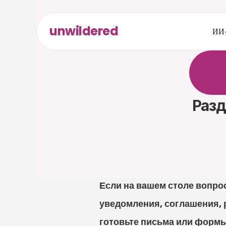
unwildered
ИИ-
О
б
щ
а
р
е
л
е
в
к
а
р
т
а
Разд
Если на вашем столе вопрос
уведомления, соглашения, 
готовьте письма или формы