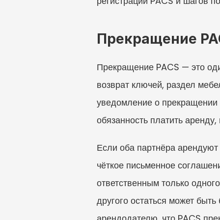
регистрации PACS и шагов п
Прекращение PAC
Прекращение PACS — это оди
возврат ключей, раздел мебел
уведомление о прекращении 
обязанность платить аренду,
Если оба партнёра арендуют 
чёткое письменное соглашени
ответственным только одного
другого остаться может быть 
арендодателю, что PACS прек