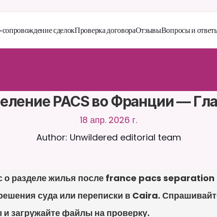
сопровождение сделок
Проверка договора
Отзывы
Вопросы и ответ
й
т
е
с
ь
с
C
a
i
r
a
2
4
/
7
.
З
а
г
р
у
ж
а
й
т
е
д
о
к
у
м
е
н
т
ы
д
л
я
б
о
л
е
е
а
н
т
н
ы
х
о
т
в
е
т
о
в
.
Б
е
с
п
л
а
т
н
а
я
п
р
о
б
н
а
я
в
е
р
с
и
я
—
к
р
е
д
и
т
н
а
я
н
е
т
р
е
б
у
е
т
с
я
еление PACS во Франции — Гл
18 апр. 2026 г.
Author: Unwildered editorial team
 о разделе жилья после france pacs separation 
решения суда или переписки в Caira. Спрашивайте
 и загружайте файлы на проверку.