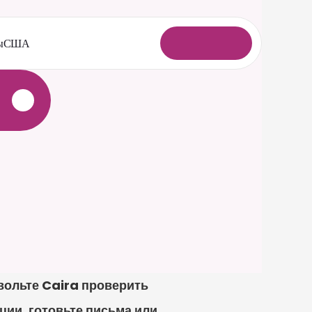
ы
США
В
о
й
т
и
ольте Caira проверить 
и, готовьте письма или 