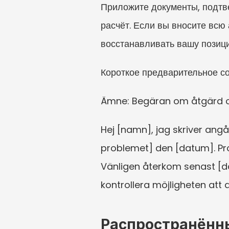
Приложите документы, подтве
расчёт. Если вы вносите всю
восстанавливать вашу позиц
Короткое предварительное с
Ämne: Begäran om åtgärd oc
Hej [namn], jag skriver ang
problemet] den [datum]. Pro
Vänligen återkom senast [d
kontrollera möjligheten att
Распространённ