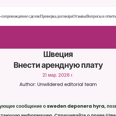
сопровождение сделок
Проверка договора
Отзывы
Вопросы и ответ
й
т
е
с
ь
с
C
a
i
r
a
2
4
/
7
.
З
а
г
р
у
ж
а
й
т
е
д
о
к
у
м
е
н
т
ы
д
л
я
б
о
л
е
е
а
н
т
н
ы
х
о
т
в
е
т
о
в
.
Б
е
с
п
л
а
т
н
а
я
п
р
о
б
н
а
я
в
е
р
с
и
я
—
к
р
е
д
и
т
н
а
я
н
е
т
р
е
б
у
е
т
с
я
Швеция

Внести арендную плату
21 мар. 2026 г.
Author: Unwildered editorial team
ующее сообщение о sweden deponera hyra, позв
стающую информацию. Спрашивайте о праве Швеци