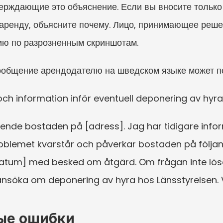
рждающие это объяснение. Если вы вносите только 
 аренду, объясните почему. Лицо, принимающее реше
ию по разрозненным скриншотам.
ообщение арендодателю на шведском языке может по
h information inför eventuell deponering av hyra
ående bostaden på [adress]. Jag har tidigare infor
blemet kvarstår och påverkar bostaden på följande 
atum] med besked om åtgärd. Om frågan inte lös
 ansöka om deponering av hyra hos Länsstyrelsen. 
ые ошибки