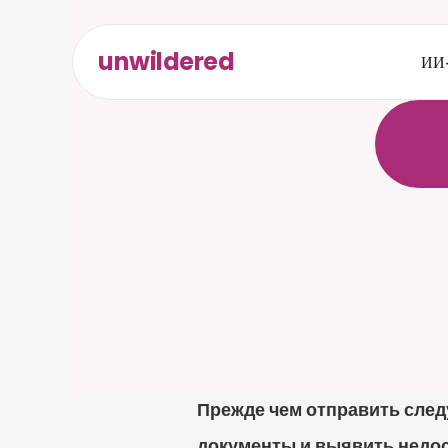
unwildered
ИИ-
О
б
щ
а
р
е
л
е
в
к
а
р
т
а
Прежде чем отправить след
документы и выявить недо