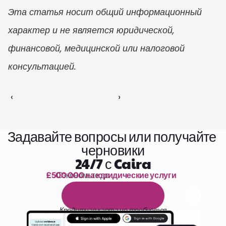
Эта статья носит общий информационный 
характер и не является юридической, 
финансовой, медицинской или налоговой 
консультацией.
‹ 
 ›
Задавайте вопросы или получайте 
черновики
24/7 с Caira
£500 000 на юридические услуги
Сэкономьте до 
1 000 часов чтения
Б
е
с
п
л
а
т
н
ы
й
1
4
-
д
н
е
в
н
ы
й
п
р
о
б
н
ы
й
п
е
р
и
о
д
Кредитная карта не требуется