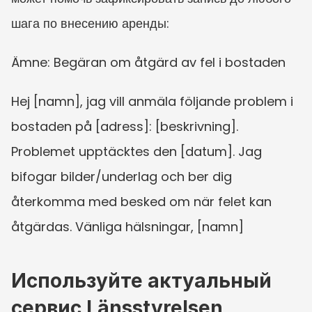
шага по внесению аренды:
Ämne: Begäran om åtgärd av fel i bostaden
Hej [namn], jag vill anmäla följande problem i 
bostaden på [adress]: [beskrivning]. 
Problemet upptäcktes den [datum]. Jag 
bifogar bilder/underlag och ber dig 
återkomma med besked om när felet kan 
åtgärdas. Vänliga hälsningar, [namn]
Используйте актуальный 
сервис Länsstyrelsen