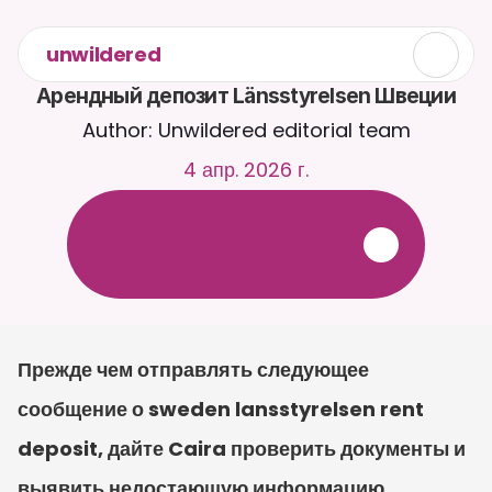
unwildered
Арендный депозит Länsstyrelsen Швеции
Author: Unwildered editorial team
4 апр. 2026 г.
О
б
щ
а
й
т
е
с
ь
с
C
a
i
r
a
2
4
/
7
.
З
а
г
р
у
ж
а
й
т
е
д
о
к
у
м
е
н
т
ы
д
л
я
б
о
л
е
е
р
е
л
е
в
а
н
т
н
ы
х
о
т
в
е
т
о
в
.
Б
е
с
п
л
а
т
н
а
я
п
р
о
б
н
а
я
в
е
р
с
и
я
—
к
р
е
д
и
т
н
а
я
к
а
р
т
а
н
е
т
р
е
б
у
е
т
с
я
Прежде чем отправлять следующее 
сообщение о sweden lansstyrelsen rent 
deposit, дайте Caira проверить документы и 
выявить недостающую информацию. 