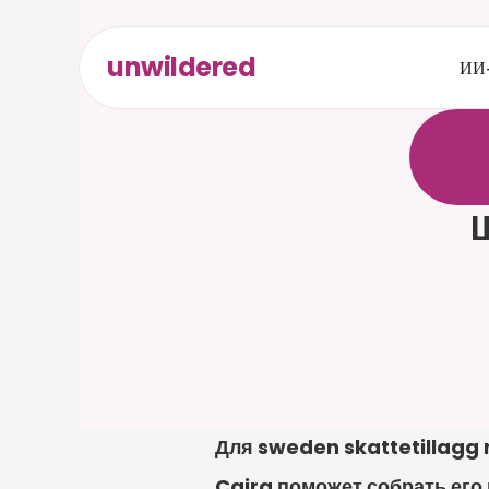
unwildered
ИИ-
О
б
щ
а
р
е
л
е
в
к
а
р
т
а
Ш
Для sweden skattetillagg 
Caira поможет собрать его 