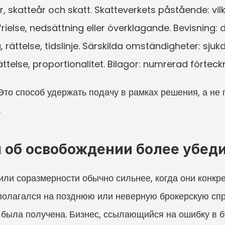
skatteår och skatt. Skatteverkets påstående: vilken 
ielse, nedsättning eller överklagande. Bevisning: de
, rättelse, tidslinje. Särskilda omständigheter: sjuk
telse, proportionalitet. Bilagor: numrerad förteck
то способ удержать подачу в рамках решения, а не 
.
 об освобождении более убед
ли соразмерности обычно сильнее, когда они конкре
олагался на позднюю или неверную брокерскую спра
а была получена. Бизнес, ссылающийся на ошибку в б