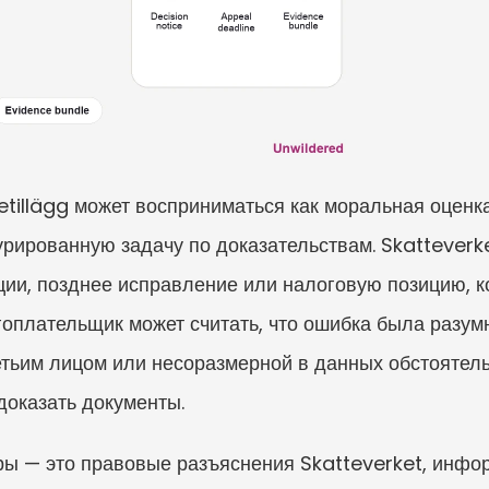
tillägg может восприниматься как моральная оценка,
турированную задачу по доказательствам. Skatteverk
ии, позднее исправление или налоговую позицию, кот
оплательщик может считать, что ошибка была разумн
тьим лицом или несоразмерной в данных обстоятельст
доказать документы.
 — это правовые разъяснения Skatteverket, информ