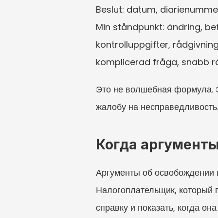
Beslut: datum, diarienummer, 
Min ståndpunkt: ändring, befr
kontrolluppgifter, rådgivning
komplicerad fråga, snabb rät
Это не волшебная формула. Э
жалобу на несправедливость
Когда аргументы
Аргументы об освобождении и
Налогоплательщик, который п
справку и показать, когда он