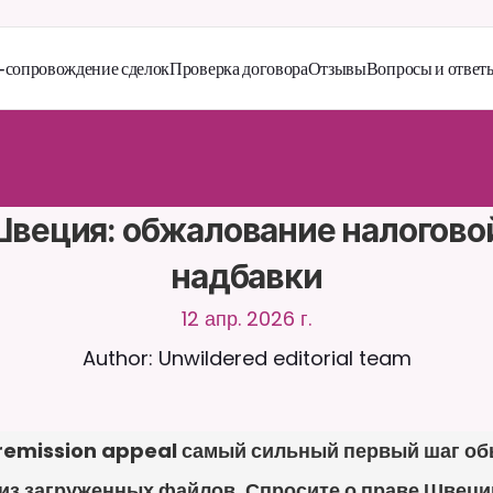
сопровождение сделок
Проверка договора
Отзывы
Вопросы и ответ
й
т
е
с
ь
с
C
a
i
r
a
2
4
/
7
.
З
а
г
р
у
ж
а
й
т
е
д
о
к
у
м
е
н
т
ы
д
л
я
б
о
л
е
е
а
н
т
н
ы
х
о
т
в
е
т
о
в
.
Б
е
с
п
л
а
т
н
а
я
п
р
о
б
н
а
я
в
е
р
с
и
я
—
к
р
е
д
и
т
н
а
я
н
е
т
р
е
б
у
е
т
с
я
веция: обжалование налоговой
надбавки
12 апр. 2026 г.
Author: Unwildered editorial team
remission appeal самый сильный первый шаг обыч
из загруженных файлов. Спросите о праве Швеции