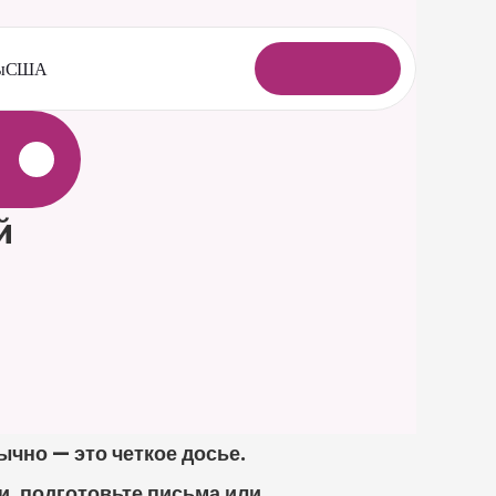
ы
США
В
о
й
т
и
 
но — это четкое досье. 
, подготовьте письма или 