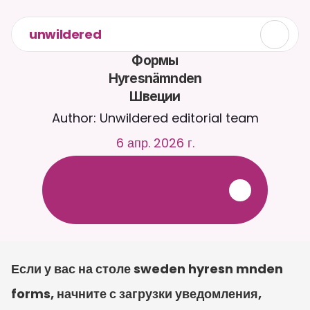
unwildered
Формы

Hyresnämnden

Швеции
Author: Unwildered editorial team
6 апр. 2026 г.
О
б
щ
а
й
т
е
с
ь
с
C
a
i
r
a
2
4
/
7
.
З
а
г
р
у
ж
а
й
т
е
д
о
к
у
м
е
н
т
ы
д
л
я
б
о
л
е
е
р
е
л
е
в
а
н
т
н
ы
х
о
т
в
е
т
о
в
.
Б
е
с
п
л
а
т
н
а
я
п
р
о
б
н
а
я
в
е
р
с
и
я
—
к
р
е
д
и
т
н
а
я
к
а
р
т
а
н
е
т
р
е
б
у
е
т
с
я
Если у вас на столе sweden hyresn mnden 
forms, начните с загрузки уведомления, 