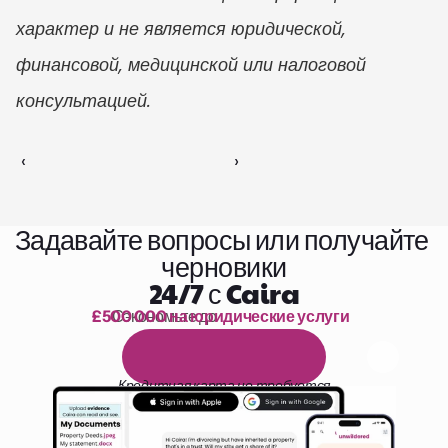
характер и не является юридической, 
финансовой, медицинской или налоговой 
консультацией.
‹ 
 ›
Задавайте вопросы или получайте 
черновики
24/7 с Caira
£500 000 на юридические услуги
Сэкономьте до 
1 000 часов чтения
Б
е
с
п
л
а
т
н
ы
й
1
4
-
д
н
е
в
н
ы
й
п
р
о
б
н
ы
й
п
е
р
и
о
д
Кредитная карта не требуется