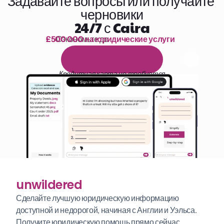
Задавайте вопросы или получайте 
черновики
24/7 с Caira
£500 000 на юридические услуги
Сэкономьте до 
1 000 часов чтения
Б
е
с
п
л
а
т
н
ы
й
1
4
-
д
н
е
в
н
ы
й
п
р
о
б
н
ы
й
п
е
р
и
о
д
Кредитная карта не требуется
unwildered
Сделайте лучшую юридическую информацию 
доступной и недорогой, начиная с Англии и Уэльса. 
Получите юридическую помощь прямо сейчас.