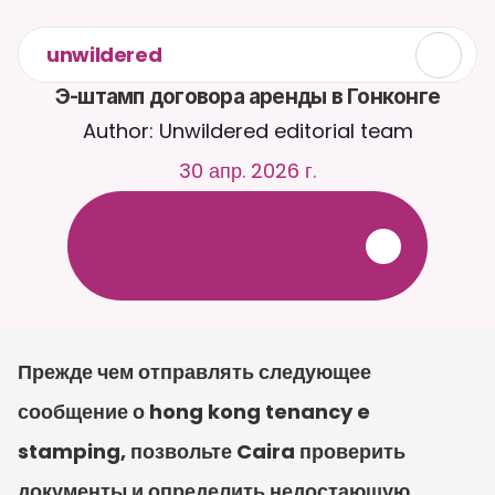
unwildered
Э-штамп договора аренды в Гонконге
Author: Unwildered editorial team
30 апр. 2026 г.
О
б
щ
а
й
т
е
с
ь
с
C
a
i
r
a
2
4
/
7
.
З
а
г
р
у
ж
а
й
т
е
д
о
к
у
м
е
н
т
ы
д
л
я
б
о
л
е
е
р
е
л
е
в
а
н
т
н
ы
х
о
т
в
е
т
о
в
.
Б
е
с
п
л
а
т
н
а
я
п
р
о
б
н
а
я
в
е
р
с
и
я
—
к
р
е
д
и
т
н
а
я
к
а
р
т
а
н
е
т
р
е
б
у
е
т
с
я
Прежде чем отправлять следующее 
сообщение о hong kong tenancy e 
stamping, позвольте Caira проверить 
документы и определить недостающую 