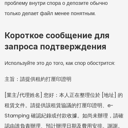
проблему внутри спора о депозите обычно 
только делает файл менее понятным.
Короткое сообщение для 
запроса подтверждения
Используйте это до того, как спор обострится:
主旨：請提供租約打厘印證明
[業主/代理姓名] 您好：本人正在整理位於 [地址] 的
租賃文件。請提供該租賃協議的打厘印證明、e-
Stamping 確認紀錄或付款收據。如尚未辦理，請確
認由誰負責辦理、預計辦理日期及費用安排。謝謝。