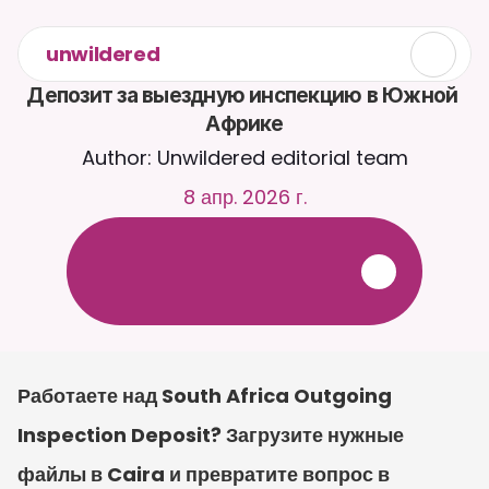
unwildered
Депозит за выездную инспекцию в Южной 
Африке
Author: Unwildered editorial team
8 апр. 2026 г.
О
б
щ
а
й
т
е
с
ь
с
C
a
i
r
a
2
4
/
7
.
З
а
г
р
у
ж
а
й
т
е
д
о
к
у
м
е
н
т
ы
д
л
я
б
о
л
е
е
р
е
л
е
в
а
н
т
н
ы
х
о
т
в
е
т
о
в
.
Б
е
с
п
л
а
т
н
а
я
п
р
о
б
н
а
я
в
е
р
с
и
я
—
к
р
е
д
и
т
н
а
я
к
а
р
т
а
н
е
т
р
е
б
у
е
т
с
я
Работаете над South Africa Outgoing 
Inspection Deposit? Загрузите нужные 
файлы в Caira и превратите вопрос в 