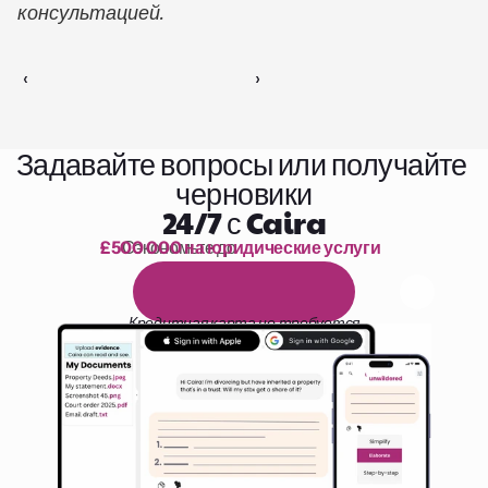
консультацией.
‹ 
 ›
Задавайте вопросы или получайте 
черновики
24/7 с Caira
£500 000 на юридические услуги
Сэкономьте до 
1 000 часов чтения
Б
е
с
п
л
а
т
н
ы
й
1
4
-
д
н
е
в
н
ы
й
п
р
о
б
н
ы
й
п
е
р
и
о
д
Кредитная карта не требуется