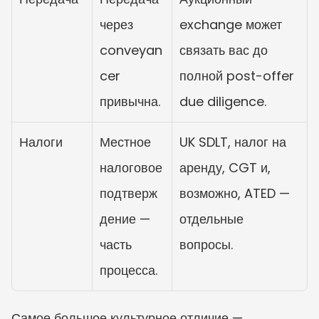
через 
exchange может 
conveyan
связать вас до 
cer 
полной post-offer 
привычна.
due diligence.
Налоги
Местное 
UK SDLT, налог на 
налоговое 
аренду, CGT и, 
подтверж
возможно, ATED — 
дение — 
отдельные 
часть 
вопросы.
процесса.
Самое большое культурное отличие — 