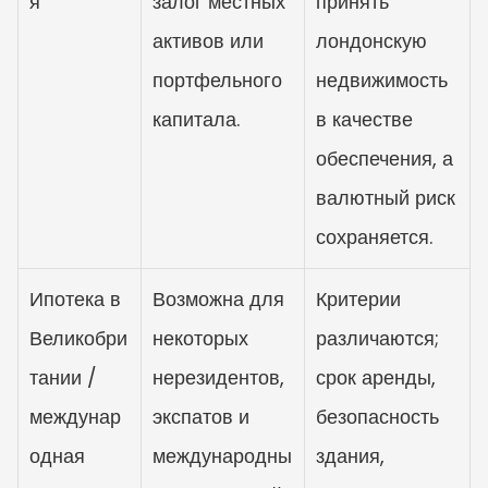
я
залог местных 
принять 
активов или 
лондонскую 
портфельного 
недвижимость 
капитала.
в качестве 
обеспечения, а 
валютный риск 
сохраняется.
Ипотека в 
Возможна для 
Критерии 
Великобри
некоторых 
различаются; 
тании / 
нерезидентов, 
срок аренды, 
междунар
экспатов и 
безопасность 
одная 
международны
здания, 