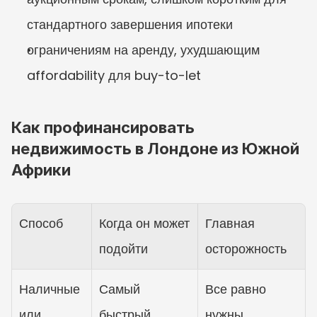
стандартного завершения ипотеки
ограничениям на аренду, ухудшающим 
affordability для buy-to-let
Как профинансировать 
недвижимость в Лондоне из Южной 
Африки
Способ
Когда он может 
Главная 
подойти
осторожность
Наличные 
Самый 
Все равно 
или 
быстрый 
нужны 