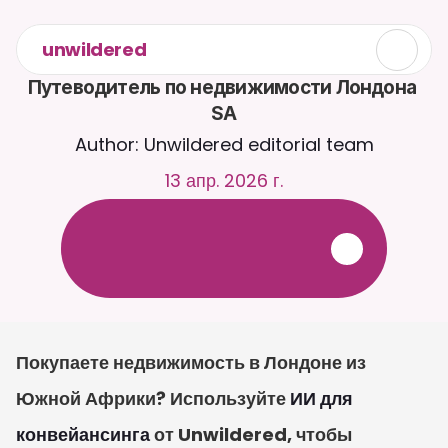
unwildered
Путеводитель по недвижимости Лондона 
SA
Author: Unwildered editorial team
13 апр. 2026 г.
О
б
щ
а
й
т
е
с
ь
с
C
a
i
r
a
2
4
/
7
.
З
а
г
р
у
ж
а
й
т
е
д
о
к
у
м
е
н
т
ы
д
л
я
б
о
л
е
е
р
е
л
е
в
а
н
т
н
ы
х
о
т
в
е
т
о
в
.
Б
е
с
п
л
а
т
н
а
я
п
р
о
б
н
а
я
в
е
р
с
и
я
—
к
р
е
д
и
т
н
а
я
к
а
р
т
а
н
е
т
р
е
б
у
е
т
с
я
Покупаете недвижимость в Лондоне из 
Южной Африки? Используйте 
ИИ для 
конвейансинга
 от Unwildered, чтобы 