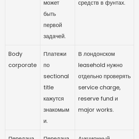
может 
средств в фунтах.
быть 
первой 
задачей.
Body 
Платежи 
В лондонском 
corporate
по 
leasehold нужно 
sectional 
отдельно проверять 
title 
service charge, 
кажутся 
reserve fund и 
знакомым
major works.
и.
Передача
Передача 
Аукционный 