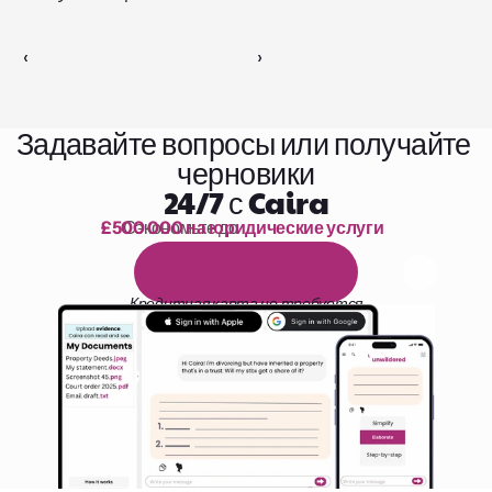
‹ 
 ›
Задавайте вопросы или получайте 
черновики
24/7 с Caira
£500 000 на юридические услуги
Сэкономьте до 
1 000 часов чтения
Б
е
с
п
л
а
т
н
ы
й
1
4
-
д
н
е
в
н
ы
й
п
р
о
б
н
ы
й
п
е
р
и
о
д
Кредитная карта не требуется