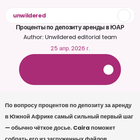
unwildered
Проценты по депозиту аренды в ЮАР
Author: Unwildered editorial team
25 апр. 2026 г.
О
б
щ
а
й
т
е
с
ь
с
C
a
i
r
a
2
4
/
7
.
З
а
г
р
у
ж
а
й
т
е
д
о
к
у
м
е
н
т
ы
д
л
я
б
о
л
е
е
р
е
л
е
в
а
н
т
н
ы
х
о
т
в
е
т
о
в
.
Б
е
с
п
л
а
т
н
а
я
п
р
о
б
н
а
я
в
е
р
с
и
я
—
к
р
е
д
и
т
н
а
я
к
а
р
т
а
н
е
т
р
е
б
у
е
т
с
я
По вопросу процентов по депозиту за аренду 
в Южной Африке самый сильный первый шаг 
— обычно чёткое досье. Caira поможет 
собрать его из загруженных файлов. 