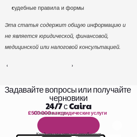
судебные правила и формы
Эта статья содержит общую информацию и 
не является юридической, финансовой, 
медицинской или налоговой консультацией.
‹ 
 ›
Задавайте вопросы или получайте 
черновики
24/7 с Caira
£500 000 на юридические услуги
Сэкономьте до 
1 000 часов чтения
Б
е
с
п
л
а
т
н
ы
й
1
4
-
д
н
е
в
н
ы
й
п
р
о
б
н
ы
й
п
е
р
и
о
д
Кредитная карта не требуется