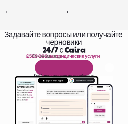
‹ 
 ›
Задавайте вопросы или получайте 
черновики
24/7 с Caira
£500 000 на юридические услуги
Сэкономьте до 
1 000 часов чтения
Б
е
с
п
л
а
т
н
ы
й
1
4
-
д
н
е
в
н
ы
й
п
р
о
б
н
ы
й
п
е
р
и
о
д
Кредитная карта не требуется