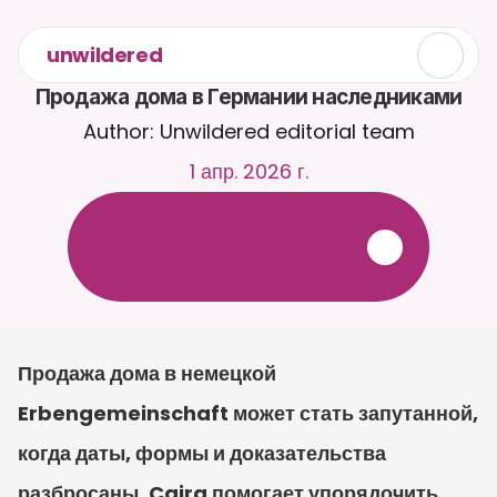
unwildered
Продажа дома в Германии наследниками
Author: Unwildered editorial team
1 апр. 2026 г.
О
б
щ
а
й
т
е
с
ь
с
C
a
i
r
a
2
4
/
7
.
З
а
г
р
у
ж
а
й
т
е
д
о
к
у
м
е
н
т
ы
д
л
я
б
о
л
е
е
р
е
л
е
в
а
н
т
н
ы
х
о
т
в
е
т
о
в
.
Б
е
с
п
л
а
т
н
а
я
п
р
о
б
н
а
я
в
е
р
с
и
я
—
к
р
е
д
и
т
н
а
я
к
а
р
т
а
н
е
т
р
е
б
у
е
т
с
я
Продажа дома в немецкой 
Erbengemeinschaft может стать запутанной, 
когда даты, формы и доказательства 
разбросаны. Caira помогает упорядочить 