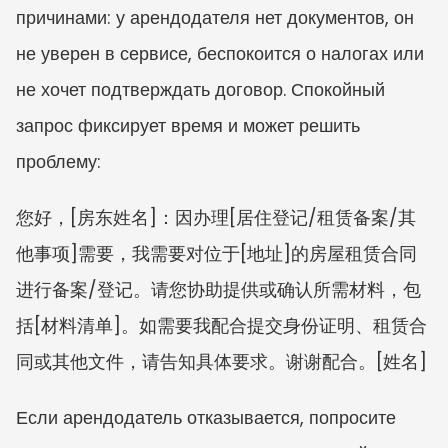
причинами: у арендодателя нет документов, он 
не уверен в сервисе, беспокоится о налогах или 
не хочет подтверждать договор. Спокойный 
запрос фиксирует время и может решить 
проблему:
您好，[房东姓名]：因办理[居住登记/租赁备案/其
他事项]需要，我需要对位于[地址]的房屋租赁合同
进行备案/登记。请您协助提供或确认所需材料，包
括[材料清单]。如需要我配合提交身份证明、租赁合
同或其他文件，请告知具体要求。谢谢配合。[姓名]
Если арендодатель отказывается, попросите 