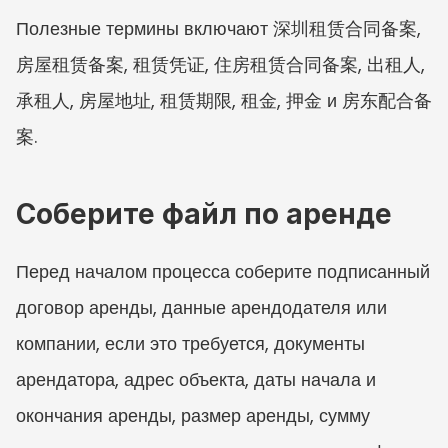
Полезные термины включают 深圳租赁合同备案, 
房屋租赁备案, 租赁凭证, 住房租赁合同备案, 出租人, 
承租人, 房屋地址, 租赁期限, 租金, 押金 и 房东配合备
案.
Соберите файл по аренде
Перед началом процесса соберите подписанный 
договор аренды, данные арендодателя или 
компании, если это требуется, документы 
арендатора, адрес объекта, даты начала и 
окончания аренды, размер аренды, сумму 