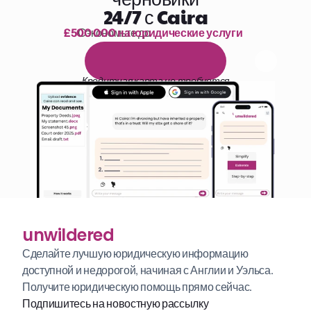
24/7 с Caira
£500 000 на юридические услуги
Сэкономьте до 
1 000 часов чтения
Б
е
с
п
л
а
т
н
ы
й
1
4
-
д
н
е
в
н
ы
й
п
р
о
б
н
ы
й
п
е
р
и
о
д
Кредитная карта не требуется
unwildered
Сделайте лучшую юридическую информацию 
доступной и недорогой, начиная с Англии и Уэльса. 
Получите юридическую помощь прямо сейчас.
Подпишитесь на новостную рассылку