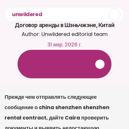
unwildered
Договор аренды в Шэньчжэне, Китай
Author: Unwildered editorial team
31 мар. 2026 г.
О
б
щ
а
й
т
е
с
ь
с
C
a
i
r
a
2
4
/
7
.
З
а
г
р
у
ж
а
й
т
е
д
о
к
у
м
е
н
т
ы
д
л
я
б
о
л
е
е
р
е
л
е
в
а
н
т
н
ы
х
о
т
в
е
т
о
в
.
Б
е
с
п
л
а
т
н
а
я
п
р
о
б
н
а
я
в
е
р
с
и
я
—
к
р
е
д
и
т
н
а
я
к
а
р
т
а
н
е
т
р
е
б
у
е
т
с
я
Прежде чем отправлять следующее 
сообщение о china shenzhen shenzhen 
rental contract, дайте Caira проверить 
документы и выявить недостающую 