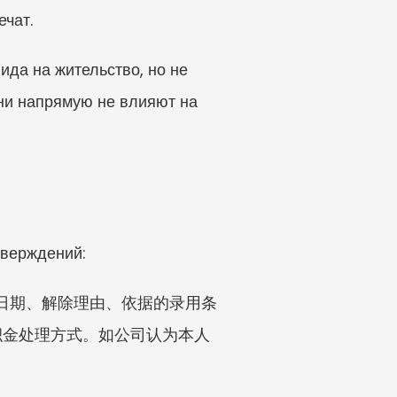
чат.
да на жительство, но не 
и напрямую не влияют на 
тверждений:
除日期、解除理由、依据的录用条
积金处理方式。如公司认为本人