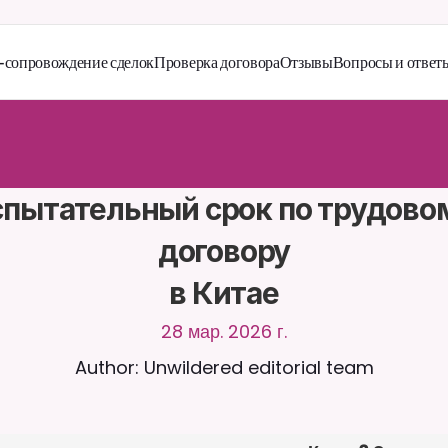
сопровождение сделок
Проверка договора
Отзывы
Вопросы и ответ
й
т
е
с
ь
с
C
a
i
r
a
2
4
/
7
.
З
а
г
р
у
ж
а
й
т
е
д
о
к
у
м
е
н
т
ы
д
л
я
б
о
л
е
е
а
н
т
н
ы
х
о
т
в
е
т
о
в
.
Б
е
с
п
л
а
т
н
а
я
п
р
о
б
н
а
я
в
е
р
с
и
я
—
к
р
е
д
и
т
н
а
я
н
е
т
р
е
б
у
е
т
с
я
пытательный срок по трудовом
договору

в Китае
28 мар. 2026 г.
Author: Unwildered editorial team