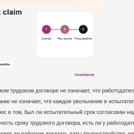
ком трудовом договоре не означает, что работодател
акже не означает, что каждое увольнение в испытате
рос в том, был ли испытательный срок согласован н
ность сроку трудового договора, есть ли у работодате
жет ли работник доказать даты трудоустройства, зар