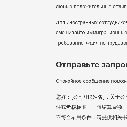
любые положительные отзывы
Для иностранных сотрудников 
смешивайте иммиграционные 
требование. Файл по трудово
Отправьте запро
Спокойное сообщение поможе
您好：[公司/HR姓名]，关
件或考核标准、工资结算金额、
不符合录用条件，请提供相关书