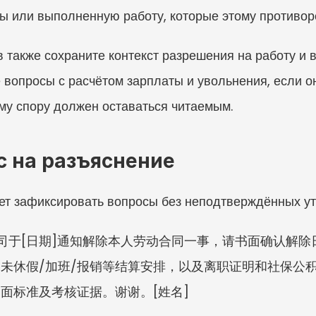
 или выполненную работу, которые этому противоре
также сохраните контекст разрешения на работу и ви
вопросы с расчётом зарплаты и увольнения, если он
му спору должен оставаться читаемым.
с на разъяснение
т зафиксировать вопросы без неподтверждённых у
于公司于[日期]通知解除本人劳动合同一事，请书面确认解
未休假/加班/报销等结算安排，以及离职证明和社保公
面标准及考核证据。谢谢。[姓名]