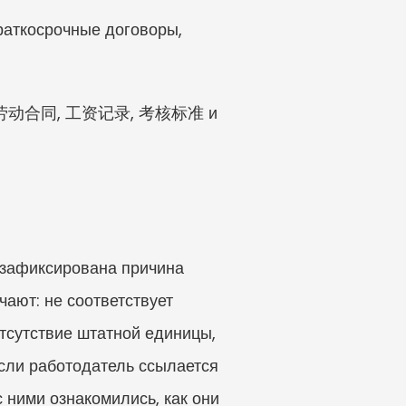
аткосрочные договоры, 
解除劳动合同, 工资记录, 考核标准 и 
зафиксирована причина 
ют: не соответствует 
тсутствие штатной единицы, 
сли работодатель ссылается 
 ними ознакомились, как они 