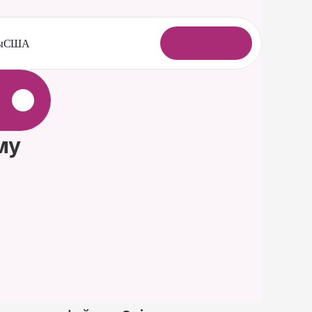
ы
США
В
о
й
т
и
у 