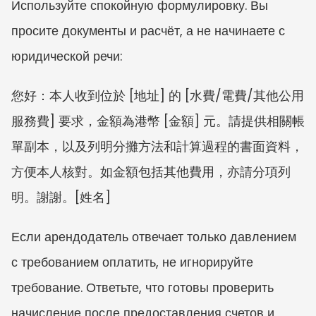
Используйте спокойную формулировку. Вы 
просите документы и расчёт, а не начинаете с 
юридической речи:
您好：本人收到位於 [地址] 的 [水費/電費/其他公用
服務費] 要求，金額為港幣 [金額] 元。請提供相關帳
單副本，以及列明分攤方法和計算過程的書面資料，
方便本人核對。如金額包括其他費用，亦請分項列
明。謝謝。[姓名]
Если арендодатель отвечает только давлением 
с требованием оплатить, не игнорируйте 
требование. Ответьте, что готовы проверить 
начисление после предоставления счетов и 