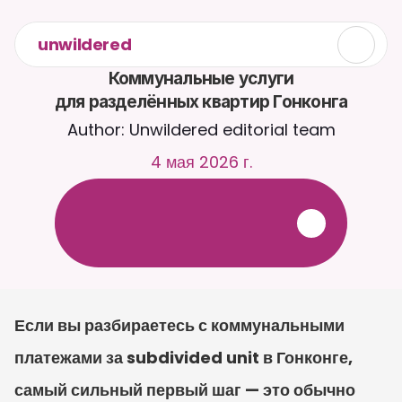
unwildered
Коммунальные услуги

для разделённых квартир Гонконга
Author: Unwildered editorial team
4 мая 2026 г.
О
б
щ
а
й
т
е
с
ь
с
C
a
i
r
a
2
4
/
7
.
З
а
г
р
у
ж
а
й
т
е
д
о
к
у
м
е
н
т
ы
д
л
я
б
о
л
е
е
р
е
л
е
в
а
н
т
н
ы
х
о
т
в
е
т
о
в
.
Б
е
с
п
л
а
т
н
а
я
п
р
о
б
н
а
я
в
е
р
с
и
я
—
к
р
е
д
и
т
н
а
я
к
а
р
т
а
н
е
т
р
е
б
у
е
т
с
я
Если вы разбираетесь с коммунальными 
платежами за subdivided unit в Гонконге, 
самый сильный первый шаг — это обычно 