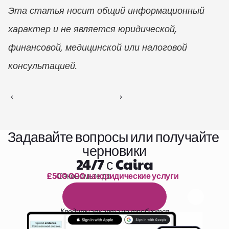
Эта статья носит общий информационный 
характер и не является юридической, 
финансовой, медицинской или налоговой 
консультацией.
‹ 
 ›
Задавайте вопросы или получайте 
черновики
24/7 с Caira
£500 000 на юридические услуги
Сэкономьте до 
1 000 часов чтения
Б
е
с
п
л
а
т
н
ы
й
1
4
-
д
н
е
в
н
ы
й
п
р
о
б
н
ы
й
п
е
р
и
о
д
Кредитная карта не требуется