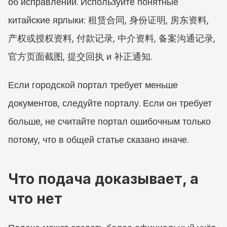
об исправлении. Используйте понятные 
китайские ярлыки: 租赁合同, 身份证明, 房东资料, 
产权或授权资料, 付款记录, 中介资料, 备案沟通记录, 
官方页面截图, 提交回执 и 补正通知.
Если городской портал требует меньше 
документов, следуйте порталу. Если он требует 
больше, не считайте портал ошибочным только 
потому, что в общей статье сказано иначе.
Что подача доказывает, а 
что нет