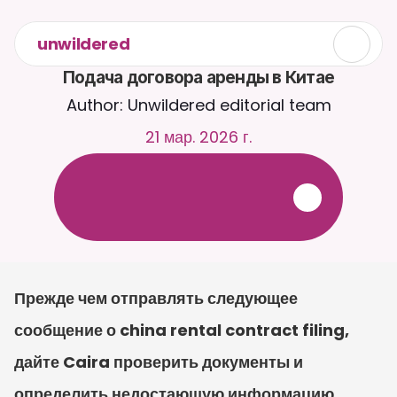
unwildered
Подача договора аренды в Китае
Author: Unwildered editorial team
21 мар. 2026 г.
О
б
щ
а
й
т
е
с
ь
с
C
a
i
r
a
2
4
/
7
.
З
а
г
р
у
ж
а
й
т
е
д
о
к
у
м
е
н
т
ы
д
л
я
б
о
л
е
е
р
е
л
е
в
а
н
т
н
ы
х
о
т
в
е
т
о
в
.
Б
е
с
п
л
а
т
н
а
я
п
р
о
б
н
а
я
в
е
р
с
и
я
—
к
р
е
д
и
т
н
а
я
к
а
р
т
а
н
е
т
р
е
б
у
е
т
с
я
Прежде чем отправлять следующее 
сообщение о china rental contract filing, 
дайте Caira проверить документы и 
определить недостающую информацию. 