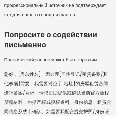
профессиональный источник не подтверждает 
это для вашего города и фактов.
Попросите о содействии 
письменно
Практический запрос может быть коротким:
您好，[房东姓名]：因办理[居住登记/租赁备案/其
他事项]需要，我需要对位于[地址]的房屋租赁合同
进行备案/登记。请您协助提供或确认当前官方流程
所需材料，包括产权或授权资料、身份信息、租赁合
同信息及线上确认。如需要我配合提交护照/身份证