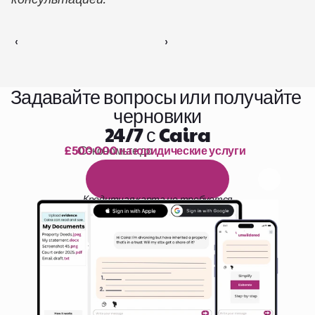
‹ 
 ›
Задавайте вопросы или получайте 
черновики
24/7 с Caira
£500 000 на юридические услуги
Сэкономьте до 
1 000 часов чтения
Б
е
с
п
л
а
т
н
ы
й
1
4
-
д
н
е
в
н
ы
й
п
р
о
б
н
ы
й
п
е
р
и
о
д
Кредитная карта не требуется