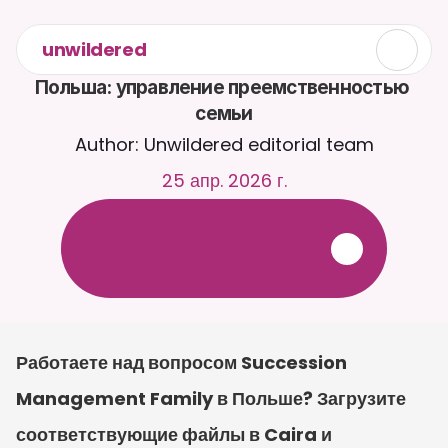
unwildered
Польша: управление преемственностью 
семьи
Author: Unwildered editorial team
25 апр. 2026 г.
О
б
щ
а
й
т
е
с
ь
с
C
a
i
r
a
2
4
/
7
.
З
а
г
р
у
ж
а
й
т
е
д
о
к
у
м
е
н
т
ы
д
л
я
б
о
л
е
е
р
е
л
е
в
а
н
т
н
ы
х
о
т
в
е
т
о
в
.
Б
е
с
п
л
а
т
н
а
я
п
р
о
б
н
а
я
в
е
р
с
и
я
—
к
р
е
д
и
т
н
а
я
к
а
р
т
а
н
е
т
р
е
б
у
е
т
с
я
Работаете над вопросом Succession 
Management Family в Польше? Загрузите 
соответствующие файлы в Caira и 