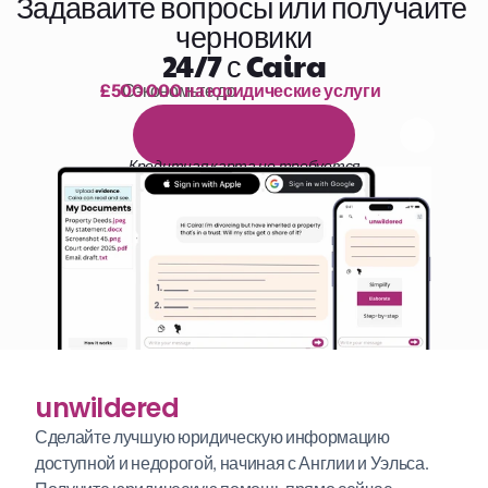
Задавайте вопросы или получайте 
черновики
24/7 с Caira
£500 000 на юридические услуги
Сэкономьте до 
1 000 часов чтения
Б
е
с
п
л
а
т
н
ы
й
1
4
-
д
н
е
в
н
ы
й
п
р
о
б
н
ы
й
п
е
р
и
о
д
Кредитная карта не требуется
unwildered
Сделайте лучшую юридическую информацию 
доступной и недорогой, начиная с Англии и Уэльса. 